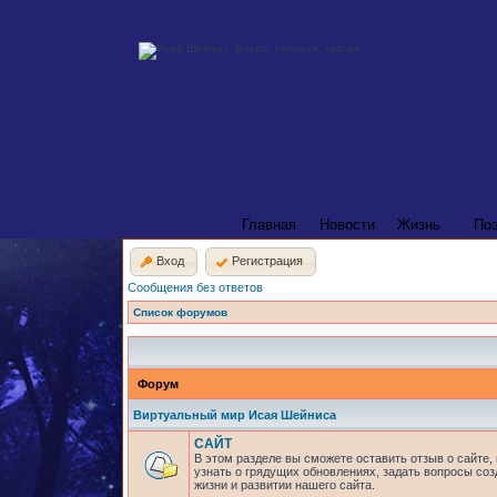
Главная
Новости
Жизнь
По
Вход
Регистрация
Сообщения без ответов
Список форумов
Форум
Виртуальный мир Исая Шейниса
САЙТ
В этом разделе вы сможете оставить отзыв о сайте,
узнать о грядущих обновлениях, задать вопросы соз
жизни и развитии нашего сайта.