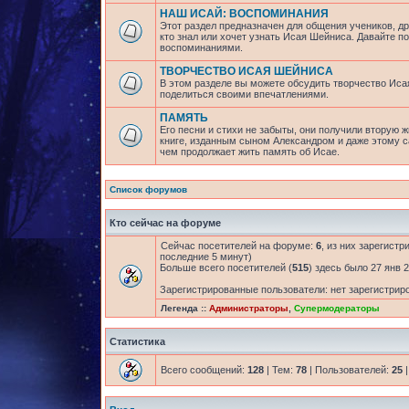
НАШ ИСАЙ: ВОСПОМИНАНИЯ
Этот раздел предназначен для общения учеников, др
кто знал или хочет узнать Исая Шейниса. Давайте 
воспоминаниями.
ТВОРЧЕСТВО ИСАЯ ШЕЙНИСА
В этом разделе вы можете обсудить творчество Исая
поделиться своими впечатлениями.
ПАМЯТЬ
Его песни и стихи не забыты, они получили вторую ж
книге, изданным сыном Александром и даже этому са
чем продолжает жить память об Исае.
Список форумов
Кто сейчас на форуме
Сейчас посетителей на форуме:
6
, из них зарегистр
последние 5 минут)
Больше всего посетителей (
515
) здесь было 27 янв 2
Зарегистрированные пользователи: нет зарегистрир
Легенда ::
Администраторы
,
Супермодераторы
Статистика
Всего сообщений:
128
| Тем:
78
| Пользователей:
25
|