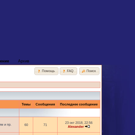
ение
Архив
Помощь
FAQ
Поиск
Темы
Сообщения
Последнее сообщение
23 окт 2018, 22:56
м и пр.
60
71
Alexander