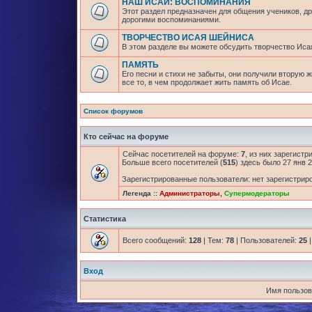
НАШ ИСАЙ: ВОСПОМИНАНИЯ
Этот раздел предназначен для общения учеников, др
дорогими воспоминаниями.
ТВОРЧЕСТВО ИСАЯ ШЕЙНИСА
В этом разделе вы можете обсудить творчество Исая
ПАМЯТЬ
Его песни и стихи не забыты, они получили вторую 
все то, в чем продолжает жить память об Исае.
Список форумов
Кто сейчас на форуме
Сейчас посетителей на форуме:
7
, из них зарегистр
Больше всего посетителей (
515
) здесь было 27 янв 2
Зарегистрированные пользователи: нет зарегистрир
Легенда ::
Администраторы
,
Супермодераторы
Статистика
Всего сообщений:
128
| Тем:
78
| Пользователей:
25
|
Вход
Имя пользов