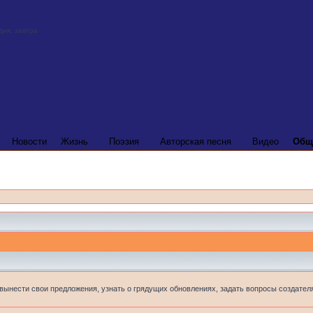
Новости
Жизнь
Поэзия
Авторская песня
Видео
Общ
 вынести свои предложения, узнать о грядущих обновлениях, задать вопросы создателя