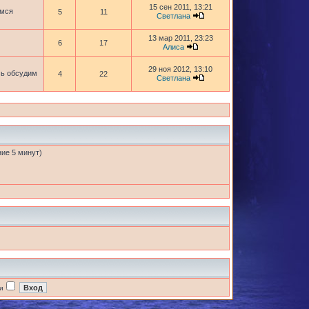
15 сен 2011, 13:21
имся
5
11
Светлана
13 мар 2011, 23:23
6
17
Алиса
29 ноя 2012, 13:10
сь обсудим
4
22
Светлана
ние 5 минут)
и