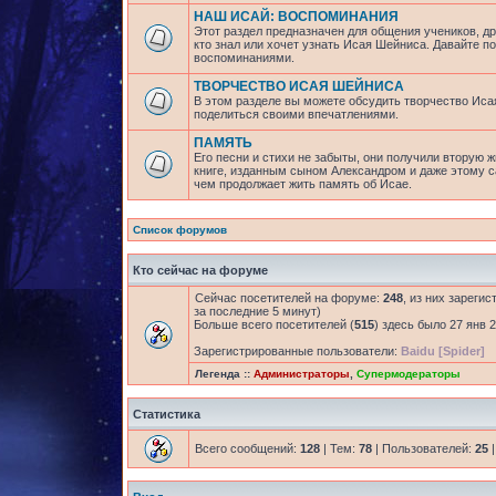
НАШ ИСАЙ: ВОСПОМИНАНИЯ
Этот раздел предназначен для общения учеников, др
кто знал или хочет узнать Исая Шейниса. Давайте 
воспоминаниями.
ТВОРЧЕСТВО ИСАЯ ШЕЙНИСА
В этом разделе вы можете обсудить творчество Исая
поделиться своими впечатлениями.
ПАМЯТЬ
Его песни и стихи не забыты, они получили вторую ж
книге, изданным сыном Александром и даже этому са
чем продолжает жить память об Исае.
Список форумов
Кто сейчас на форуме
Сейчас посетителей на форуме:
248
, из них зареги
за последние 5 минут)
Больше всего посетителей (
515
) здесь было 27 янв 2
Зарегистрированные пользователи:
Baidu [Spider]
Легенда ::
Администраторы
,
Супермодераторы
Статистика
Всего сообщений:
128
| Тем:
78
| Пользователей:
25
|