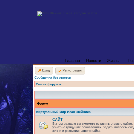
Главная
Новости
Жизнь
По
Вход
Регистрация
Сообщения без ответов
Список форумов
Форум
Виртуальный мир Исая Шейниса
САЙТ
В этом разделе вы сможете оставить отзыв о сайте,
узнать о грядущих обновлениях, задать вопросы соз
жизни и развитии нашего сайта.