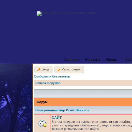
Главная
Новости
Жизнь
По
Вход
Регистрация
Сообщения без ответов
Список форумов
Форум
Виртуальный мир Исая Шейниса
САЙТ
В этом разделе вы сможете оставить отзыв о сайте,
узнать о грядущих обновлениях, задать вопросы соз
жизни и развитии нашего сайта.