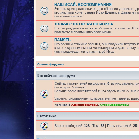
НАШ ИСАЙ: ВОСПОМИНАНИЯ
Этот раздел предназначен для общения учеников, др
кто знал или хочет узнать Исая Шейниса. Давайте 
воспоминаниями.
ТВОРЧЕСТВО ИСАЯ ШЕЙНИСА
В этом разделе вы можете обсудить творчество Исая
поделиться своими впечатлениями.
ПАМЯТЬ
Его песни и стихи не забыты, они получили вторую ж
книге, изданным сыном Александром и даже этому са
чем продолжает жить память об Исае.
Список форумов
Кто сейчас на форуме
Сейчас посетителей на форуме:
8
, из них зарегистр
последние 5 минут)
Больше всего посетителей (
515
) здесь было 27 янв 2
Зарегистрированные пользователи: нет зарегистрир
Легенда ::
Администраторы
,
Супермодераторы
Статистика
Всего сообщений:
128
| Тем:
78
| Пользователей:
25
|