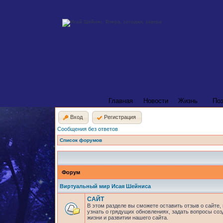
Главная
Новости
Жизнь
По
Вход
Регистрация
Сообщения без ответов
Список форумов
Форум
Виртуальный мир Исая Шейниса
САЙТ
В этом разделе вы сможете оставить отзыв о сайте,
узнать о грядущих обновлениях, задать вопросы соз
жизни и развитии нашего сайта.