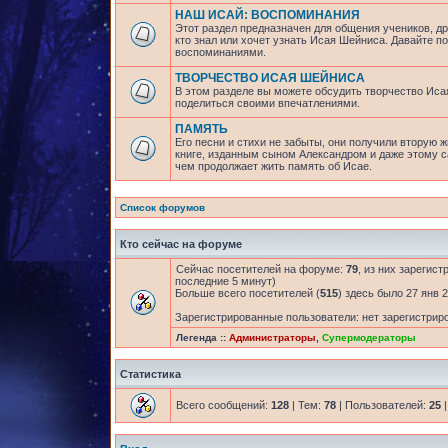
НАШ ИСАЙ: ВОСПОМИНАНИЯ
Этот раздел предназначен для общения учеников, др
кто знал или хочет узнать Исая Шейниса. Давайте 
воспоминаниями.
ТВОРЧЕСТВО ИСАЯ ШЕЙНИСА
В этом разделе вы можете обсудить творчество Исая
поделиться своими впечатлениями.
ПАМЯТЬ
Его песни и стихи не забыты, они получили вторую ж
книге, изданным сыном Александром и даже этому са
чем продолжает жить память об Исае.
Список форумов
Кто сейчас на форуме
Сейчас посетителей на форуме:
79
, из них зарегист
последние 5 минут)
Больше всего посетителей (
515
) здесь было 27 янв 2
Зарегистрированные пользователи: нет зарегистрир
Легенда ::
Администраторы
,
Супермодераторы
Статистика
Всего сообщений:
128
| Тем:
78
| Пользователей:
25
|