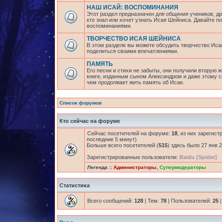
НАШ ИСАЙ: ВОСПОМИНАНИЯ
Этот раздел предназначен для общения учеников, др
кто знал или хочет узнать Исая Шейниса. Давайте 
воспоминаниями.
ТВОРЧЕСТВО ИСАЯ ШЕЙНИСА
В этом разделе вы можете обсудить творчество Исая
поделиться своими впечатлениями.
ПАМЯТЬ
Его песни и стихи не забыты, они получили вторую ж
книге, изданным сыном Александром и даже этому са
чем продолжает жить память об Исае.
Список форумов
Кто сейчас на форуме
Сейчас посетителей на форуме:
18
, из них зарегист
последние 5 минут)
Больше всего посетителей (
515
) здесь было 27 янв 2
Зарегистрированные пользователи:
Baidu [Spider]
Легенда ::
Администраторы
,
Супермодераторы
Статистика
Всего сообщений:
128
| Тем:
78
| Пользователей:
25
|