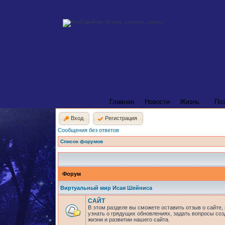
Главная
Новости
Жизнь
По
Вход
Регистрация
Сообщения без ответов
Список форумов
Форум
Виртуальный мир Исая Шейниса
САЙТ
В этом разделе вы сможете оставить отзыв о сайте,
узнать о грядущих обновлениях, задать вопросы соз
жизни и развитии нашего сайта.