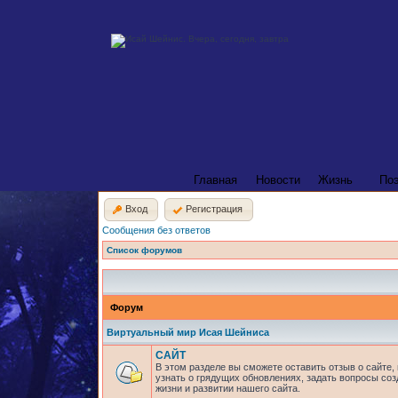
Главная
Новости
Жизнь
По
Вход
Регистрация
Сообщения без ответов
Список форумов
Форум
Виртуальный мир Исая Шейниса
САЙТ
В этом разделе вы сможете оставить отзыв о сайте,
узнать о грядущих обновлениях, задать вопросы соз
жизни и развитии нашего сайта.