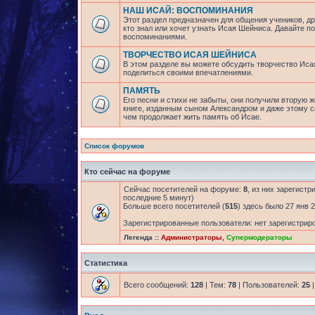
НАШ ИСАЙ: ВОСПОМИНАНИЯ
Этот раздел предназначен для общения учеников, др
кто знал или хочет узнать Исая Шейниса. Давайте 
воспоминаниями.
ТВОРЧЕСТВО ИСАЯ ШЕЙНИСА
В этом разделе вы можете обсудить творчество Исая
поделиться своими впечатлениями.
ПАМЯТЬ
Его песни и стихи не забыты, они получили вторую ж
книге, изданным сыном Александром и даже этому са
чем продолжает жить память об Исае.
Список форумов
Кто сейчас на форуме
Сейчас посетителей на форуме:
8
, из них зарегистр
последние 5 минут)
Больше всего посетителей (
515
) здесь было 27 янв 2
Зарегистрированные пользователи: нет зарегистрир
Легенда ::
Администраторы
,
Супермодераторы
Статистика
Всего сообщений:
128
| Тем:
78
| Пользователей:
25
|