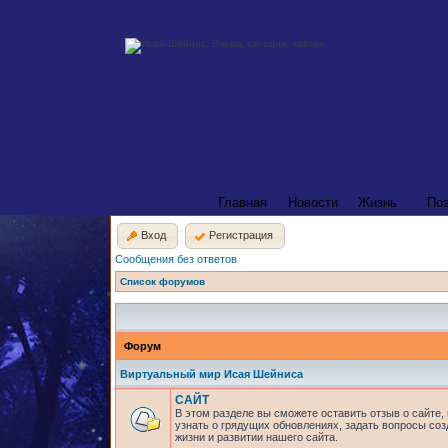
Главная
Новости
Жизнь
По
Вход
Регистрация
Сообщения без ответов
Список форумов
Форум
Виртуальный мир Исая Шейниса
САЙТ
В этом разделе вы сможете оставить отзыв о сайте,
узнать о грядущих обновлениях, задать вопросы соз
жизни и развитии нашего сайта.