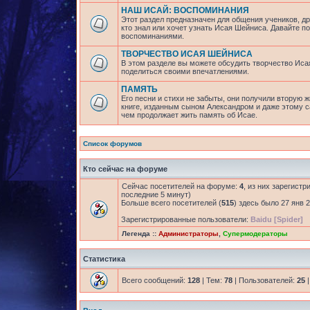
НАШ ИСАЙ: ВОСПОМИНАНИЯ
Этот раздел предназначен для общения учеников, др
кто знал или хочет узнать Исая Шейниса. Давайте 
воспоминаниями.
ТВОРЧЕСТВО ИСАЯ ШЕЙНИСА
В этом разделе вы можете обсудить творчество Исая
поделиться своими впечатлениями.
ПАМЯТЬ
Его песни и стихи не забыты, они получили вторую ж
книге, изданным сыном Александром и даже этому са
чем продолжает жить память об Исае.
Список форумов
Кто сейчас на форуме
Сейчас посетителей на форуме:
4
, из них зарегистр
последние 5 минут)
Больше всего посетителей (
515
) здесь было 27 янв 2
Зарегистрированные пользователи:
Baidu [Spider]
Легенда ::
Администраторы
,
Супермодераторы
Статистика
Всего сообщений:
128
| Тем:
78
| Пользователей:
25
|