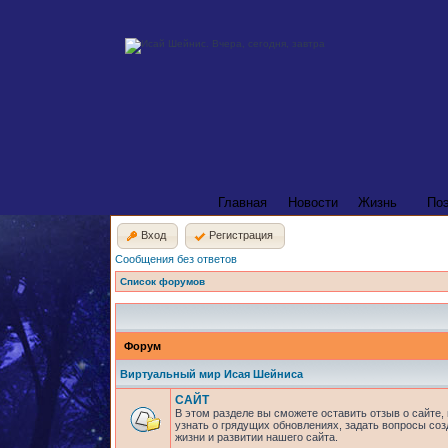
Главная
Новости
Жизнь
По
Вход
Регистрация
Сообщения без ответов
Список форумов
Форум
Виртуальный мир Исая Шейниса
САЙТ
В этом разделе вы сможете оставить отзыв о сайте,
узнать о грядущих обновлениях, задать вопросы соз
жизни и развитии нашего сайта.