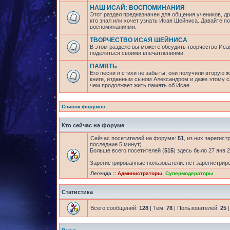
НАШ ИСАЙ: ВОСПОМИНАНИЯ
Этот раздел предназначен для общения учеников, др
кто знал или хочет узнать Исая Шейниса. Давайте 
воспоминаниями.
ТВОРЧЕСТВО ИСАЯ ШЕЙНИСА
В этом разделе вы можете обсудить творчество Исая
поделиться своими впечатлениями.
ПАМЯТЬ
Его песни и стихи не забыты, они получили вторую ж
книге, изданным сыном Александром и даже этому са
чем продолжает жить память об Исае.
Список форумов
Кто сейчас на форуме
Сейчас посетителей на форуме:
51
, из них зарегист
последние 5 минут)
Больше всего посетителей (
515
) здесь было 27 янв 2
Зарегистрированные пользователи: нет зарегистрир
Легенда ::
Администраторы
,
Супермодераторы
Статистика
Всего сообщений:
128
| Тем:
78
| Пользователей:
25
|