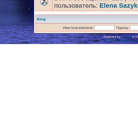
пользователь:
Elena Sazyk
Вход
Имя пользователя:
Пароль:
Powered by
phpBB
© 20
Русская поддержка ph