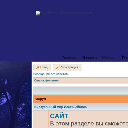
Главная
Новости
Жизнь
По
Вход
Регистрация
Сообщения без ответов
Список форумов
Форум
Виртуальный мир Исая Шейниса
САЙТ
В этом разделе вы сможете