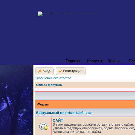
Главная
Новости
Жизнь
По
Вход
Регистрация
Сообщения без ответов
Список форумов
Форум
Виртуальный мир Исая Шейниса
САЙТ
В этом разделе вы сможете оставить отзыв о сайте,
узнать о грядущих обновлениях, задать вопросы соз
жизни и развитии нашего сайта.