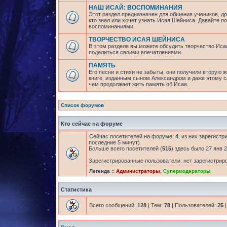
НАШ ИСАЙ: ВОСПОМИНАНИЯ
Этот раздел предназначен для общения учеников, др
кто знал или хочет узнать Исая Шейниса. Давайте 
воспоминаниями.
ТВОРЧЕСТВО ИСАЯ ШЕЙНИСА
В этом разделе вы можете обсудить творчество Исая
поделиться своими впечатлениями.
ПАМЯТЬ
Его песни и стихи не забыты, они получили вторую ж
книге, изданным сыном Александром и даже этому са
чем продолжает жить память об Исае.
Список форумов
Кто сейчас на форуме
Сейчас посетителей на форуме:
4
, из них зарегистр
последние 5 минут)
Больше всего посетителей (
515
) здесь было 27 янв 2
Зарегистрированные пользователи: нет зарегистрир
Легенда ::
Администраторы
,
Супермодераторы
Статистика
Всего сообщений:
128
| Тем:
78
| Пользователей:
25
|