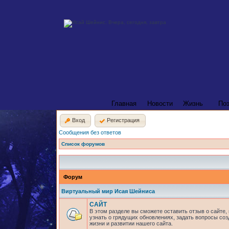
Главная
Новости
Жизнь
По
Вход
Регистрация
Сообщения без ответов
Список форумов
Форум
Виртуальный мир Исая Шейниса
САЙТ
В этом разделе вы сможете оставить отзыв о сайте,
узнать о грядущих обновлениях, задать вопросы соз
жизни и развитии нашего сайта.