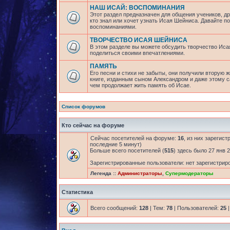
НАШ ИСАЙ: ВОСПОМИНАНИЯ
Этот раздел предназначен для общения учеников, др
кто знал или хочет узнать Исая Шейниса. Давайте 
воспоминаниями.
ТВОРЧЕСТВО ИСАЯ ШЕЙНИСА
В этом разделе вы можете обсудить творчество Исая
поделиться своими впечатлениями.
ПАМЯТЬ
Его песни и стихи не забыты, они получили вторую ж
книге, изданным сыном Александром и даже этому са
чем продолжает жить память об Исае.
Список форумов
Кто сейчас на форуме
Сейчас посетителей на форуме:
16
, из них зарегист
последние 5 минут)
Больше всего посетителей (
515
) здесь было 27 янв 2
Зарегистрированные пользователи: нет зарегистрир
Легенда ::
Администраторы
,
Супермодераторы
Статистика
Всего сообщений:
128
| Тем:
78
| Пользователей:
25
|