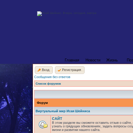
Главная
Новости
Жизнь
По
Вход
Регистрация
Сообщения без ответов
Список форумов
Форум
Виртуальный мир Исая Шейниса
САЙТ
В этом разделе вы сможете оставить отзыв о сайте,
узнать о грядущих обновлениях, задать вопросы соз
жизни и развитии нашего сайта.