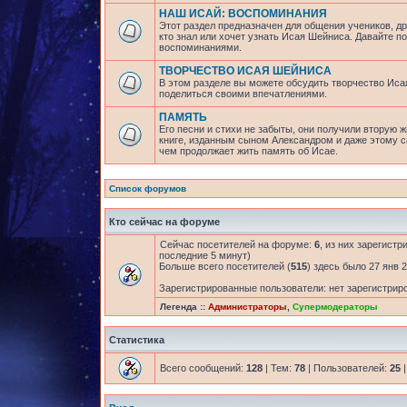
НАШ ИСАЙ: ВОСПОМИНАНИЯ
Этот раздел предназначен для общения учеников, др
кто знал или хочет узнать Исая Шейниса. Давайте 
воспоминаниями.
ТВОРЧЕСТВО ИСАЯ ШЕЙНИСА
В этом разделе вы можете обсудить творчество Исая
поделиться своими впечатлениями.
ПАМЯТЬ
Его песни и стихи не забыты, они получили вторую ж
книге, изданным сыном Александром и даже этому са
чем продолжает жить память об Исае.
Список форумов
Кто сейчас на форуме
Сейчас посетителей на форуме:
6
, из них зарегистр
последние 5 минут)
Больше всего посетителей (
515
) здесь было 27 янв 2
Зарегистрированные пользователи: нет зарегистрир
Легенда ::
Администраторы
,
Супермодераторы
Статистика
Всего сообщений:
128
| Тем:
78
| Пользователей:
25
|