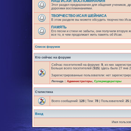
НАШ ИСАЙ: ВОСПОМИНАНИЯ
Этот раздел предназначен для общения учеников, др
дорогими воспоминаниями.
ТВОРЧЕСТВО ИСАЯ ШЕЙНИСА
В этом разделе вы можете обсудить творчество Исая
ПАМЯТЬ
Его песни и стихи не забыты, они получили вторую 
все то, в чем продолжает жить память об Исае.
Список форумов
Кто сейчас на форуме
Сейчас посетителей на форуме:
9
, из них зарегистр
Больше всего посетителей (
515
) здесь было 27 янв 2
Зарегистрированные пользователи: нет зарегистрир
Легенда ::
Администраторы
,
Супермодераторы
Статистика
Всего сообщений:
128
| Тем:
78
| Пользователей:
25
|
Вход
Имя пользов