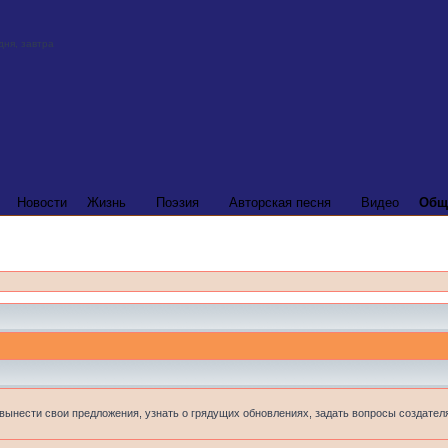
Новости
Жизнь
Поэзия
Авторская песня
Видео
Общ
 вынести свои предложения, узнать о грядущих обновлениях, задать вопросы создателя