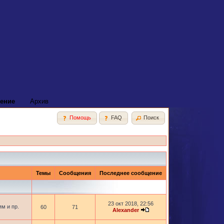
ение
Архив
Помощь
FAQ
Поиск
Темы
Сообщения
Последнее сообщение
23 окт 2018, 22:56
м и пр.
60
71
Alexander