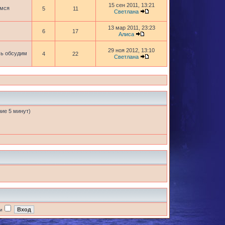
15 сен 2011, 13:21
имся
5
11
Светлана
13 мар 2011, 23:23
6
17
Алиса
29 ноя 2012, 13:10
сь обсудим
4
22
Светлана
ние 5 минут)
и