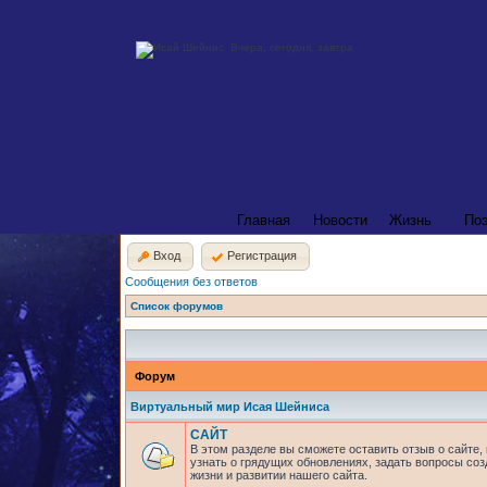
Главная
Новости
Жизнь
По
Вход
Регистрация
Сообщения без ответов
Список форумов
Форум
Виртуальный мир Исая Шейниса
САЙТ
В этом разделе вы сможете оставить отзыв о сайте,
узнать о грядущих обновлениях, задать вопросы соз
жизни и развитии нашего сайта.