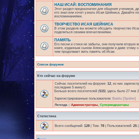
НАШ ИСАЙ: ВОСПОМИНАНИЯ
Этот раздел предназначен для общения учеников, др
кто знал или хочет узнать Исая Шейниса. Давайте 
воспоминаниями.
ТВОРЧЕСТВО ИСАЯ ШЕЙНИСА
В этом разделе вы можете обсудить творчество Исая
поделиться своими впечатлениями.
ПАМЯТЬ
Его песни и стихи не забыты, они получили вторую ж
книге, изданным сыном Александром и даже этому са
чем продолжает жить память об Исае.
Список форумов
Кто сейчас на форуме
Сейчас посетителей на форуме:
12
, из них зарегист
последние 5 минут)
Больше всего посетителей (
515
) здесь было 27 янв 2
Зарегистрированные пользователи:
Baidu [Spider]
Легенда ::
Администраторы
,
Супермодераторы
Статистика
Всего сообщений:
128
| Тем:
78
| Пользователей:
25
|