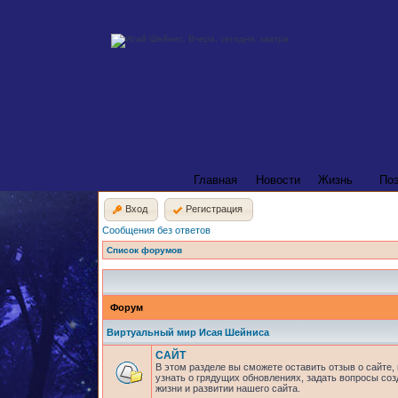
Главная
Новости
Жизнь
По
Вход
Регистрация
Сообщения без ответов
Список форумов
Форум
Виртуальный мир Исая Шейниса
САЙТ
В этом разделе вы сможете оставить отзыв о сайте,
узнать о грядущих обновлениях, задать вопросы соз
жизни и развитии нашего сайта.