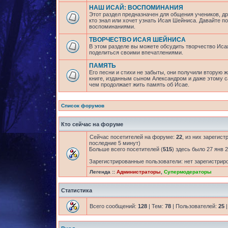
НАШ ИСАЙ: ВОСПОМИНАНИЯ
Этот раздел предназначен для общения учеников, др
кто знал или хочет узнать Исая Шейниса. Давайте 
воспоминаниями.
ТВОРЧЕСТВО ИСАЯ ШЕЙНИСА
В этом разделе вы можете обсудить творчество Исая
поделиться своими впечатлениями.
ПАМЯТЬ
Его песни и стихи не забыты, они получили вторую ж
книге, изданным сыном Александром и даже этому са
чем продолжает жить память об Исае.
Список форумов
Кто сейчас на форуме
Сейчас посетителей на форуме:
22
, из них зарегист
последние 5 минут)
Больше всего посетителей (
515
) здесь было 27 янв 2
Зарегистрированные пользователи: нет зарегистрир
Легенда ::
Администраторы
,
Супермодераторы
Статистика
Всего сообщений:
128
| Тем:
78
| Пользователей:
25
|