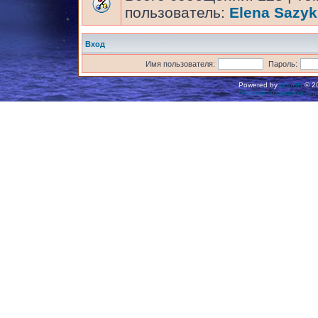
пользователь:
Elena Sazyk
Вход
Имя пользователя:
Пароль:
Powered by
phpBB
© 20
Русская поддержка ph