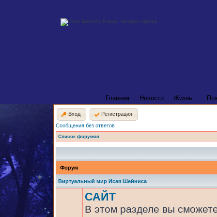
Главная
Новости
Жизнь
По
Вход
Регистрация
Сообщения без ответов
Список форумов
Форум
Виртуальный мир Исая Шейниса
САЙТ
В этом разделе вы сможете