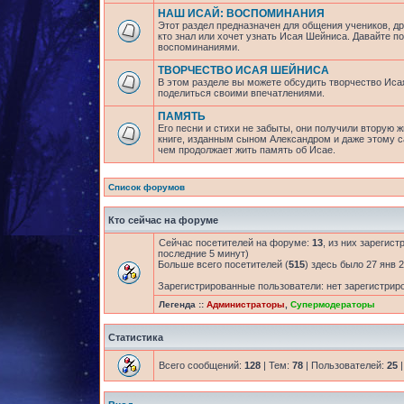
НАШ ИСАЙ: ВОСПОМИНАНИЯ
Этот раздел предназначен для общения учеников, др
кто знал или хочет узнать Исая Шейниса. Давайте 
воспоминаниями.
ТВОРЧЕСТВО ИСАЯ ШЕЙНИСА
В этом разделе вы можете обсудить творчество Исая
поделиться своими впечатлениями.
ПАМЯТЬ
Его песни и стихи не забыты, они получили вторую ж
книге, изданным сыном Александром и даже этому са
чем продолжает жить память об Исае.
Список форумов
Кто сейчас на форуме
Сейчас посетителей на форуме:
13
, из них зарегист
последние 5 минут)
Больше всего посетителей (
515
) здесь было 27 янв 2
Зарегистрированные пользователи: нет зарегистрир
Легенда ::
Администраторы
,
Супермодераторы
Статистика
Всего сообщений:
128
| Тем:
78
| Пользователей:
25
|