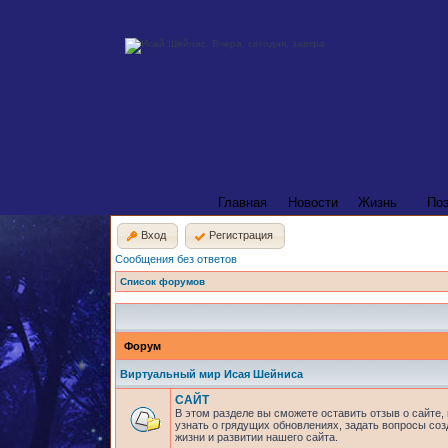
Главная
Новости
Жизнь
По
Вход
Регистрация
Сообщения без ответов
Список форумов
Форум
Виртуальный мир Исая Шейниса
САЙТ
В этом разделе вы сможете оставить отзыв о сайте,
узнать о грядущих обновлениях, задать вопросы соз
жизни и развитии нашего сайта.