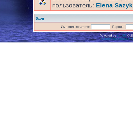
пользователь:
Elena Sazyk
Вход
Имя пользователя:
Пароль:
Powered by
phpBB
© 20
Русская поддержка ph