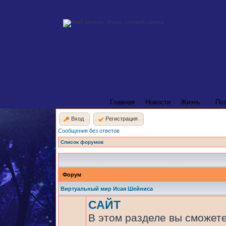
Главная
Новости
Жизнь
По
Вход
Регистрация
Сообщения без ответов
Список форумов
Форум
Виртуальный мир Исая Шейниса
САЙТ
В этом разделе вы сможете