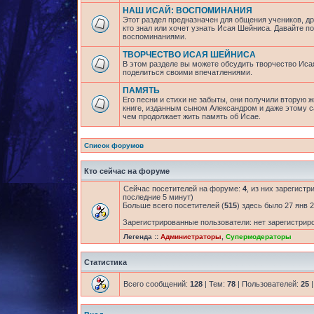
НАШ ИСАЙ: ВОСПОМИНАНИЯ
Этот раздел предназначен для общения учеников, др
кто знал или хочет узнать Исая Шейниса. Давайте 
воспоминаниями.
ТВОРЧЕСТВО ИСАЯ ШЕЙНИСА
В этом разделе вы можете обсудить творчество Исая
поделиться своими впечатлениями.
ПАМЯТЬ
Его песни и стихи не забыты, они получили вторую ж
книге, изданным сыном Александром и даже этому са
чем продолжает жить память об Исае.
Список форумов
Кто сейчас на форуме
Сейчас посетителей на форуме:
4
, из них зарегистр
последние 5 минут)
Больше всего посетителей (
515
) здесь было 27 янв 2
Зарегистрированные пользователи: нет зарегистрир
Легенда ::
Администраторы
,
Супермодераторы
Статистика
Всего сообщений:
128
| Тем:
78
| Пользователей:
25
|