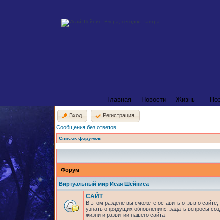
Главная
Новости
Жизнь
По
Вход
Регистрация
Сообщения без ответов
Список форумов
Форум
Виртуальный мир Исая Шейниса
САЙТ
В этом разделе вы сможете оставить отзыв о сайте,
узнать о грядущих обновлениях, задать вопросы соз
жизни и развитии нашего сайта.