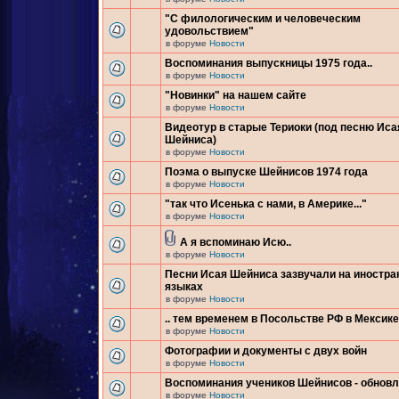
"С филологическим и человеческим
удовольствием"
в форуме
Новости
Воспоминания выпускницы 1975 года..
в форуме
Новости
"Новинки" на нашем сайте
в форуме
Новости
Видеотур в старые Териоки (под песню Иса
Шейниса)
в форуме
Новости
Поэма о выпуске Шейнисов 1974 года
в форуме
Новости
"так что Исенька с нами, в Америке..."
в форуме
Новости
А я вспоминаю Исю..
в форуме
Новости
Песни Исая Шейниса зазвучали на иностр
языках
в форуме
Новости
.. тем временем в Посольстве РФ в Мексике.
в форуме
Новости
Фотографии и документы с двух войн
в форуме
Новости
Воспоминания учеников Шейнисов - обнов
в форуме
Новости