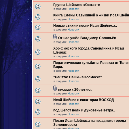
Группа Шейниса вКонтакте
в форуме
Новости
Книга Елены Сазыкиной о жизни Исая Шей
в форуме
Новости
Новые стихи и песни Исая Шейниса..
в форуме
Новости
От нас ушёл Владимир Соловьёв
в форуме
Новости
Хор финского города Савонлинна и Исай
Шейнис
в форуме
Новости
Педагогические кульбиты. Рассказ от Толи 
Бори.
в форуме
Новости
"Ребята! Наши - в Космосе!"
в форуме
Новости
письмо к 20-летию..
в форуме
Новости
Исай Шейнис в санатории ВОСХОД
в форуме
Новости
под шепот волн и дуновенье ветра..
в форуме
Новости
Песня Исая Шейниса на празднике города
Зеленогорска
в форуме
Новости