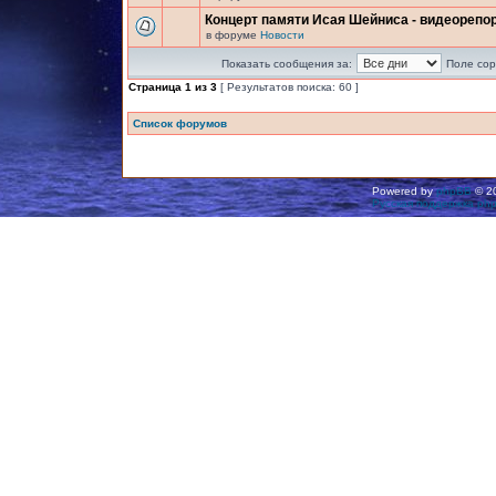
Концерт памяти Исая Шейниса - видеорепо
в форуме
Новости
Показать сообщения за:
Поле сор
Страница
1
из
3
[ Результатов поиска: 60 ]
Список форумов
Powered by
phpBB
© 20
Русская поддержка ph