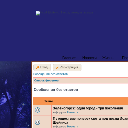
Главная
Новости
Жизнь
По
Вход
Регистрация
Сообщения без ответов
Список форумов
Сообщения без ответов
Темы
Зеленогорск: один город - три поколения
в форуме
Новости
Путешествие поперек света под песни Иса
Шейниса
в форуме
Новости