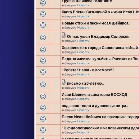
Группа Шейниса вКонтакте
в форуме
Новости
Книга Елены Сазыкиной о жизни Исая Ш
в форуме
Новости
Новые стихи и песни Исая Шейниса..
в форуме
Новости
От нас ушёл Владимир Соловьёв
в форуме
Новости
Хор финского города Савонлинна и Исай
в форуме
Новости
Педагогические кульбиты. Рассказ от Тол
в форуме
Новости
"Ребята! Наши - в Космосе!"
в форуме
Новости
письмо к 20-летию..
в форуме
Новости
Исай Шейнис в санатории ВОСХОД
в форуме
Новости
под шепот волн и дуновенье ветра..
в форуме
Новости
Песня Исая Шейниса на празднике город
в форуме
Новости
"С филологическим и человеческим удо
в форуме
Новости