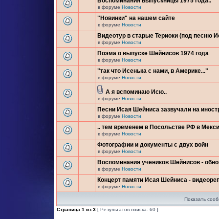
Воспоминания выпускницы 1975 года..
в форуме
Новости
"Новинки" на нашем сайте
в форуме
Новости
Видеотур в старые Териоки (под песню 
в форуме
Новости
Поэма о выпуске Шейнисов 1974 года
в форуме
Новости
"так что Исенька с нами, в Америке..."
в форуме
Новости
А я вспоминаю Исю..
в форуме
Новости
Песни Исая Шейниса зазвучали на инос
в форуме
Новости
.. тем временем в Посольстве РФ в Мекси
в форуме
Новости
Фотографии и документы с двух войн
в форуме
Новости
Воспоминания учеников Шейнисов - обн
в форуме
Новости
Концерт памяти Исая Шейниса - видеоре
в форуме
Новости
Показать сооб
Страница
1
из
3
[ Результатов поиска: 60 ]