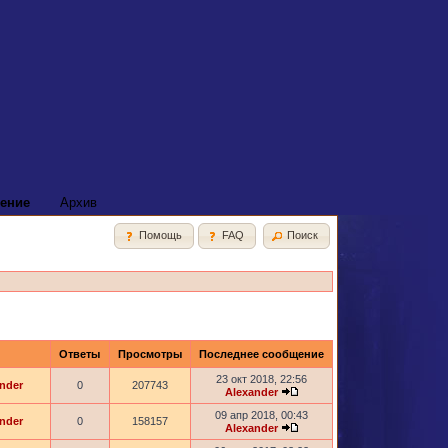
ение
Архив
Помощь
FAQ
Поиск
Ответы
Просмотры
Последнее сообщение
23 окт 2018, 22:56
nder
0
207743
Alexander
09 апр 2018, 00:43
nder
0
158157
Alexander