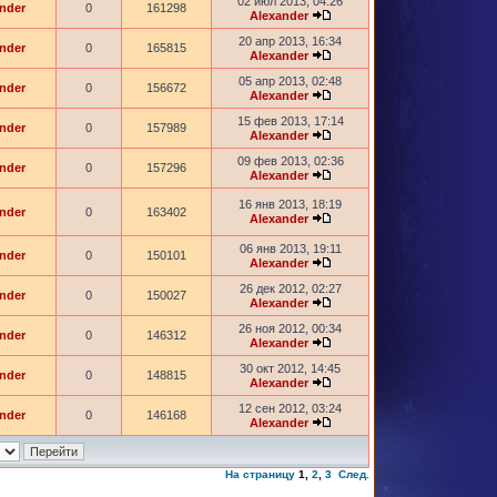
02 июл 2013, 04:26
nder
0
161298
Alexander
20 апр 2013, 16:34
nder
0
165815
Alexander
05 апр 2013, 02:48
nder
0
156672
Alexander
15 фев 2013, 17:14
nder
0
157989
Alexander
09 фев 2013, 02:36
nder
0
157296
Alexander
16 янв 2013, 18:19
nder
0
163402
Alexander
06 янв 2013, 19:11
nder
0
150101
Alexander
26 дек 2012, 02:27
nder
0
150027
Alexander
26 ноя 2012, 00:34
nder
0
146312
Alexander
30 окт 2012, 14:45
nder
0
148815
Alexander
12 сен 2012, 03:24
nder
0
146168
Alexander
На страницу
1
,
2
,
3
След.