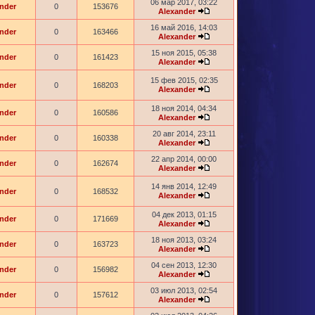
06 мар 2017, 03:22
nder
0
153676
Alexander
16 май 2016, 14:03
nder
0
163466
Alexander
15 ноя 2015, 05:38
nder
0
161423
Alexander
15 фев 2015, 02:35
nder
0
168203
Alexander
18 ноя 2014, 04:34
nder
0
160586
Alexander
20 авг 2014, 23:11
nder
0
160338
Alexander
22 апр 2014, 00:00
nder
0
162674
Alexander
14 янв 2014, 12:49
nder
0
168532
Alexander
04 дек 2013, 01:15
nder
0
171669
Alexander
18 ноя 2013, 03:24
nder
0
163723
Alexander
04 сен 2013, 12:30
nder
0
156982
Alexander
03 июл 2013, 02:54
nder
0
157612
Alexander