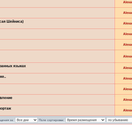
Alexa
Alexa
Исая Шейниса)
Alexa
Alexa
Alexa
Alexa
транных языках
Alexa
ке..
Alexa
Alexa
овление
Alexa
портаж
Alexa
щения за:
Поле сортировки: