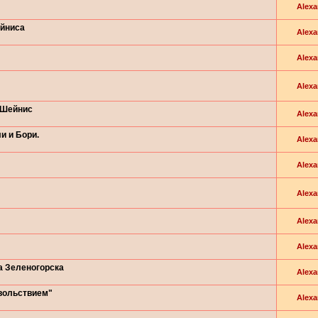
Alexa
ейниса
Alexa
Alexa
Alexa
 Шейнис
Alexa
и и Бори.
Alexa
Alexa
Alexa
Alexa
Alexa
а Зеленогорска
Alexa
вольствием"
Alexa