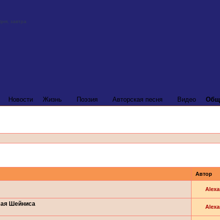
Новости
Жизнь
Поэзия
Авторская песня
Видео
Общ
Автор
Alexa
сая Шейниса
Alexa