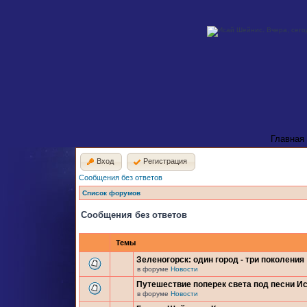
Главная
Вход
Регистрация
Сообщения без ответов
Список форумов
Сообщения без ответов
Темы
Зеленогорск: один город - три поколения
в форуме
Новости
Путешествие поперек света под песни И
в форуме
Новости