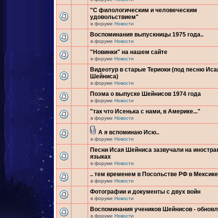
"С филологическим и человеческим
удовольствием"
в форуме
Новости
Воспоминания выпускницы 1975 года..
в форуме
Новости
"Новинки" на нашем сайте
в форуме
Новости
Видеотур в старые Териоки (под песню Иса
Шейниса)
в форуме
Новости
Поэма о выпуске Шейнисов 1974 года
в форуме
Новости
"так что Исенька с нами, в Америке..."
в форуме
Новости
А я вспоминаю Исю..
в форуме
Новости
Песни Исая Шейниса зазвучали на иностр
языках
в форуме
Новости
.. тем временем в Посольстве РФ в Мексике.
в форуме
Новости
Фотографии и документы с двух войн
в форуме
Новости
Воспоминания учеников Шейнисов - обнов
в форуме
Новости