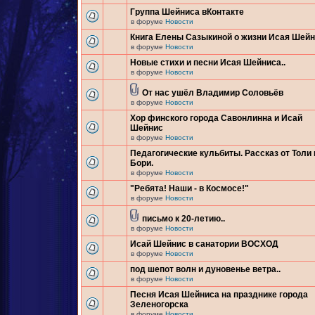
Группа Шейниса вКонтакте
в форуме
Новости
Книга Елены Сазыкиной о жизни Исая Шей
в форуме
Новости
Новые стихи и песни Исая Шейниса..
в форуме
Новости
От нас ушёл Владимир Соловьёв
в форуме
Новости
Хор финского города Савонлинна и Исай
Шейнис
в форуме
Новости
Педагогические кульбиты. Рассказ от Толи 
Бори.
в форуме
Новости
"Ребята! Наши - в Космосе!"
в форуме
Новости
письмо к 20-летию..
в форуме
Новости
Исай Шейнис в санатории ВОСХОД
в форуме
Новости
под шепот волн и дуновенье ветра..
в форуме
Новости
Песня Исая Шейниса на празднике города
Зеленогорска
в форуме
Новости