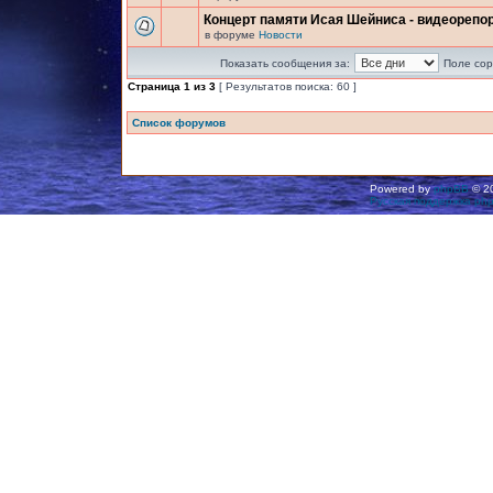
Концерт памяти Исая Шейниса - видеорепо
в форуме
Новости
Показать сообщения за:
Поле сор
Страница
1
из
3
[ Результатов поиска: 60 ]
Список форумов
Powered by
phpBB
© 20
Русская поддержка ph