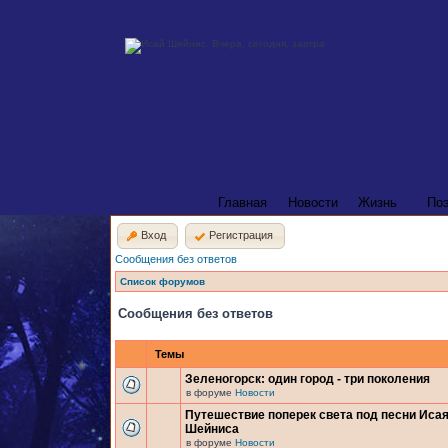
Главная
Новости
Жизнь
По
Вход
Регистрация
Сообщения без ответов
Список форумов
Сообщения без ответов
Темы
Зеленогорск: один город - три поколения
в форуме
Новости
Путешествие поперек света под песни Иса
Шейниса
в форуме
Новости