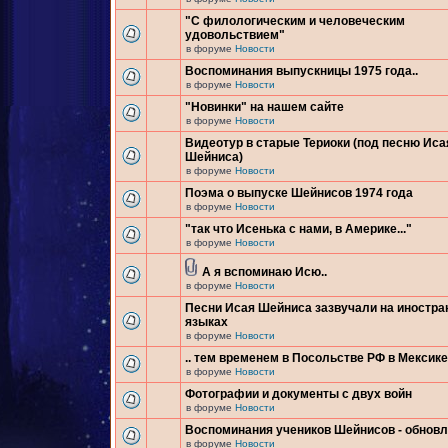
"С филологическим и человеческим
удовольствием"
в форуме
Новости
Воспоминания выпускницы 1975 года..
в форуме
Новости
"Новинки" на нашем сайте
в форуме
Новости
Видеотур в старые Териоки (под песню Иса
Шейниса)
в форуме
Новости
Поэма о выпуске Шейнисов 1974 года
в форуме
Новости
"так что Исенька с нами, в Америке..."
в форуме
Новости
А я вспоминаю Исю..
в форуме
Новости
Песни Исая Шейниса зазвучали на иностр
языках
в форуме
Новости
.. тем временем в Посольстве РФ в Мексике.
в форуме
Новости
Фотографии и документы с двух войн
в форуме
Новости
Воспоминания учеников Шейнисов - обнов
в форуме
Новости