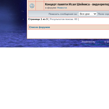
Концерт памяти Исая Шейниса - видеорепо
в форуме
Новости
Показать сообщения за:
Поле сор
Страница
1
из
3
[ Результатов поиска: 60 ]
Список форумов
Powered by
phpBB
© 20
Русская поддержка ph