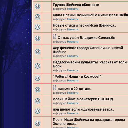
Группа Шейниса вКонтакте
в форуме
Новости
Книга Елены Сазыкиной о жизни Исая Шей
в форуме
Новости
Новые стихи и песни Исая Шейниса..
в форуме
Новости
От нас ушёл Владимир Соловьёв
в форуме
Новости
Хор финского города Савонлинна и Исай
Шейнис
в форуме
Новости
Педагогические кульбиты. Рассказ от Толи 
Бори.
в форуме
Новости
"Ребята! Наши - в Космосе!"
в форуме
Новости
письмо к 20-летию..
в форуме
Новости
Исай Шейнис в санатории ВОСХОД
в форуме
Новости
под шепот волн и дуновенье ветра..
в форуме
Новости
Песня Исая Шейниса на празднике города
Зеленогорска
в форуме
Новости