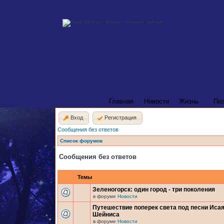
Главная
Новости
Жизнь
По
Вход
Регистрация
Сообщения без ответов
Список форумов
Сообщения без ответов
Темы
Зеленогорск: один город - три поколения
в форуме
Новости
Путешествие поперек света под песни Иса
Шейниса
в форуме
Новости