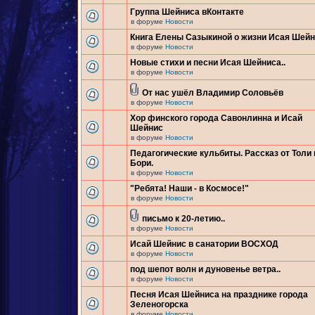
Группа Шейниса вКонтакте
в форуме
Новости
Книга Елены Сазыкиной о жизни Исая Шей
в форуме
Новости
Новые стихи и песни Исая Шейниса..
в форуме
Новости
От нас ушёл Владимир Соловьёв
в форуме
Новости
Хор финского города Савонлинна и Исай
Шейнис
в форуме
Новости
Педагогические кульбиты. Рассказ от Толи 
Бори.
в форуме
Новости
"Ребята! Наши - в Космосе!"
в форуме
Новости
письмо к 20-летию..
в форуме
Новости
Исай Шейнис в санатории ВОСХОД
в форуме
Новости
под шепот волн и дуновенье ветра..
в форуме
Новости
Песня Исая Шейниса на празднике города
Зеленогорска
в форуме
Новости