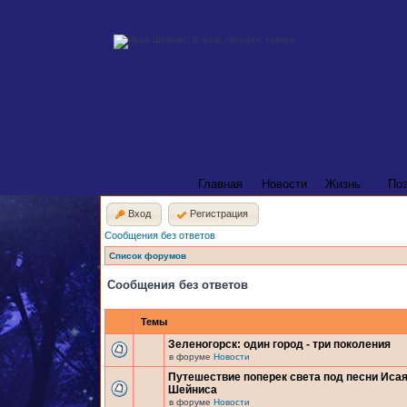
Главная
Новости
Жизнь
По
Вход
Регистрация
Сообщения без ответов
Список форумов
Сообщения без ответов
Темы
Зеленогорск: один город - три поколения
в форуме
Новости
Путешествие поперек света под песни Иса
Шейниса
в форуме
Новости