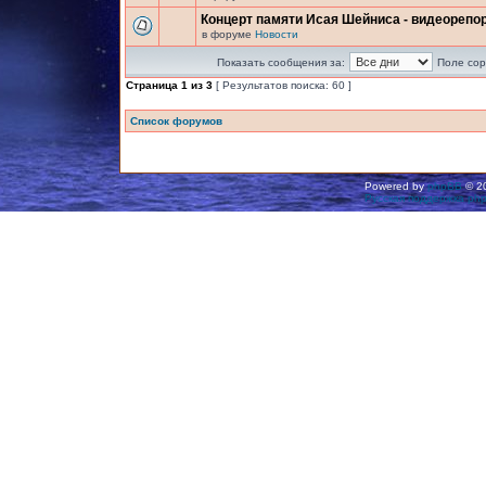
Концерт памяти Исая Шейниса - видеорепо
в форуме
Новости
Показать сообщения за:
Поле сор
Страница
1
из
3
[ Результатов поиска: 60 ]
Список форумов
Powered by
phpBB
© 20
Русская поддержка ph