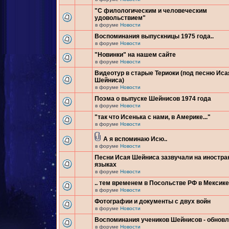
"С филологическим и человеческим
удовольствием"
в форуме
Новости
Воспоминания выпускницы 1975 года..
в форуме
Новости
"Новинки" на нашем сайте
в форуме
Новости
Видеотур в старые Териоки (под песню Иса
Шейниса)
в форуме
Новости
Поэма о выпуске Шейнисов 1974 года
в форуме
Новости
"так что Исенька с нами, в Америке..."
в форуме
Новости
А я вспоминаю Исю..
в форуме
Новости
Песни Исая Шейниса зазвучали на иностр
языках
в форуме
Новости
.. тем временем в Посольстве РФ в Мексике.
в форуме
Новости
Фотографии и документы с двух войн
в форуме
Новости
Воспоминания учеников Шейнисов - обнов
в форуме
Новости