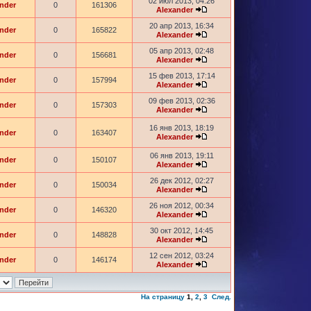
02 июл 2013, 04:26
nder
0
161306
Alexander
20 апр 2013, 16:34
nder
0
165822
Alexander
05 апр 2013, 02:48
nder
0
156681
Alexander
15 фев 2013, 17:14
nder
0
157994
Alexander
09 фев 2013, 02:36
nder
0
157303
Alexander
16 янв 2013, 18:19
nder
0
163407
Alexander
06 янв 2013, 19:11
nder
0
150107
Alexander
26 дек 2012, 02:27
nder
0
150034
Alexander
26 ноя 2012, 00:34
nder
0
146320
Alexander
30 окт 2012, 14:45
nder
0
148828
Alexander
12 сен 2012, 03:24
nder
0
146174
Alexander
На страницу
1
,
2
,
3
След.