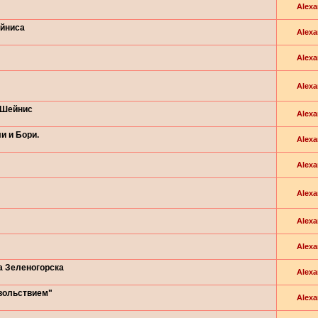
Alexa
ейниса
Alexa
Alexa
Alexa
 Шейнис
Alexa
и и Бори.
Alexa
Alexa
Alexa
Alexa
Alexa
а Зеленогорска
Alexa
вольствием"
Alexa