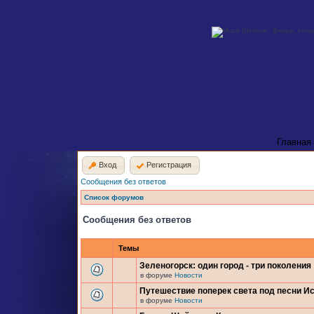
Главная
Вход
Регистрация
Сообщения без ответов
Список форумов
Сообщения без ответов
Темы
Зеленогорск: один город - три поколения
в форуме
Новости
Путешествие поперек света под песни И
в форуме
Новости