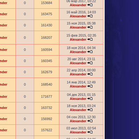
06 мар 2017, 03:22
nder
0
153684
Alexander
16 май 2016, 14:03
nder
0
163475
Alexander
15 ноя 2015, 05:38
nder
0
161430
Alexander
15 фев 2015, 02:35
nder
0
168207
Alexander
18 ноя 2014, 04:34
nder
0
160594
Alexander
20 авг 2014, 23:11
nder
0
160345
Alexander
22 апр 2014, 00:00
nder
0
162679
Alexander
14 янв 2014, 12:49
nder
0
168540
Alexander
04 дек 2013, 01:15
nder
0
171677
Alexander
18 ноя 2013, 03:24
nder
0
163732
Alexander
04 сен 2013, 12:30
nder
0
156992
Alexander
03 июл 2013, 02:54
nder
0
157622
Alexander