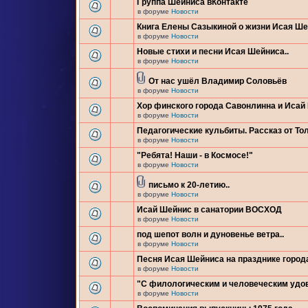
Группа Шейниса вКонтакте
в форуме
Новости
Книга Елены Сазыкиной о жизни Исая Ш
в форуме
Новости
Новые стихи и песни Исая Шейниса..
в форуме
Новости
От нас ушёл Владимир Соловьёв
в форуме
Новости
Хор финского города Савонлинна и Исай
в форуме
Новости
Педагогические кульбиты. Рассказ от Тол
в форуме
Новости
"Ребята! Наши - в Космосе!"
в форуме
Новости
письмо к 20-летию..
в форуме
Новости
Исай Шейнис в санатории ВОСХОД
в форуме
Новости
под шепот волн и дуновенье ветра..
в форуме
Новости
Песня Исая Шейниса на празднике город
в форуме
Новости
"С филологическим и человеческим удо
в форуме
Новости