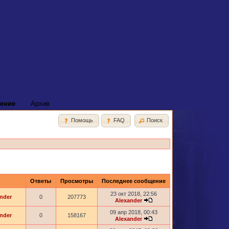
ение
Архив
Помощь
FAQ
Поиск
Ответы
Просмотры
Последнее сообщение
23 окт 2018, 22:56
nder
0
207773
Alexander
09 апр 2018, 00:43
nder
0
158167
Alexander