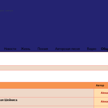
Новости
Жизнь
Поэзия
Авторская песня
Видео
Общ
Автор
Alexa
сая Шейниса
Alexa