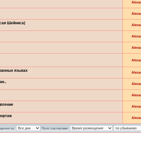
Alexa
Alexa
Исая Шейниса)
Alexa
Alexa
Alexa
Alexa
транных языках
Alexa
ке..
Alexa
Alexa
овление
Alexa
портаж
Alexa
щения за:
Поле сортировки: