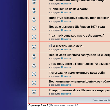
Воспоминания выпускницы 1975 года..
в форуме
Новости
"Новинки" на нашем сайте
в форуме
Новости
Видеотур в старые Териоки (под песню 
в форуме
Новости
Поэма о выпуске Шейнисов 1974 года
в форуме
Новости
"так что Исенька с нами, в Америке..."
в форуме
Новости
А я вспоминаю Исю..
в форуме
Новости
Песни Исая Шейниса зазвучали на инос
в форуме
Новости
.. тем временем в Посольстве РФ в Мекси
в форуме
Новости
Фотографии и документы с двух войн
в форуме
Новости
Воспоминания учеников Шейнисов - обн
в форуме
Новости
Концерт памяти Исая Шейниса - видеоре
в форуме
Новости
Показать сооб
Страница
1
из
3
[ Результатов поиска: 60 ]