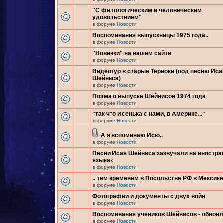
"С филологическим и человеческим
удовольствием"
в форуме
Новости
Воспоминания выпускницы 1975 года..
в форуме
Новости
"Новинки" на нашем сайте
в форуме
Новости
Видеотур в старые Териоки (под песню Иса
Шейниса)
в форуме
Новости
Поэма о выпуске Шейнисов 1974 года
в форуме
Новости
"так что Исенька с нами, в Америке..."
в форуме
Новости
А я вспоминаю Исю..
в форуме
Новости
Песни Исая Шейниса зазвучали на иностр
языках
в форуме
Новости
.. тем временем в Посольстве РФ в Мексике.
в форуме
Новости
Фотографии и документы с двух войн
в форуме
Новости
Воспоминания учеников Шейнисов - обнов
в форуме
Новости