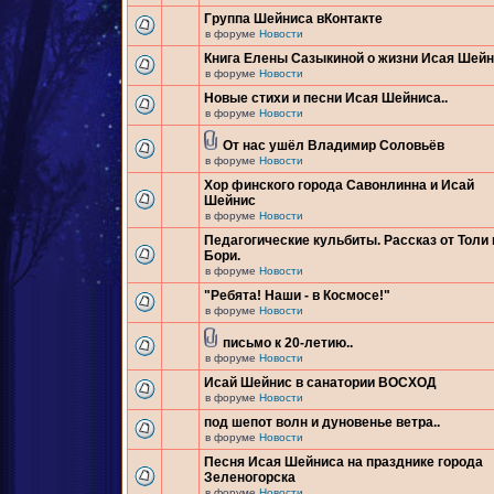
Группа Шейниса вКонтакте
в форуме
Новости
Книга Елены Сазыкиной о жизни Исая Шей
в форуме
Новости
Новые стихи и песни Исая Шейниса..
в форуме
Новости
От нас ушёл Владимир Соловьёв
в форуме
Новости
Хор финского города Савонлинна и Исай
Шейнис
в форуме
Новости
Педагогические кульбиты. Рассказ от Толи 
Бори.
в форуме
Новости
"Ребята! Наши - в Космосе!"
в форуме
Новости
письмо к 20-летию..
в форуме
Новости
Исай Шейнис в санатории ВОСХОД
в форуме
Новости
под шепот волн и дуновенье ветра..
в форуме
Новости
Песня Исая Шейниса на празднике города
Зеленогорска
в форуме
Новости