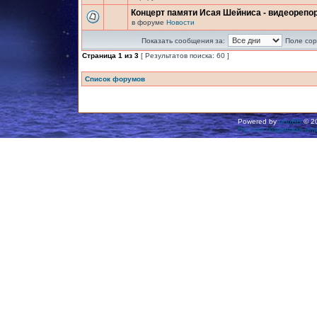
Концерт памяти Исая Шейниса - видеорепо
в форуме
Новости
Показать сообщения за:
Поле сор
Страница
1
из
3
[ Результатов поиска: 60 ]
Список форумов
Powered by
phpBB
© 20
Русская поддержка ph