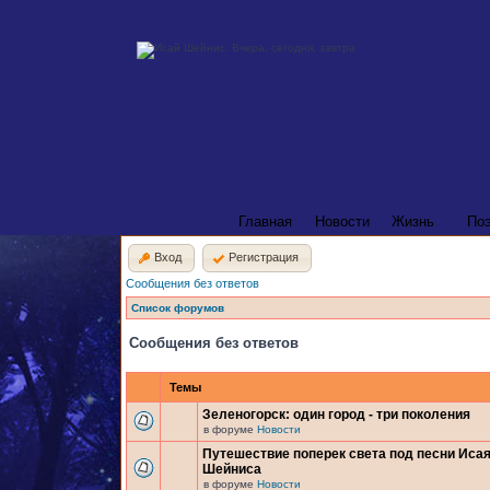
Главная
Новости
Жизнь
По
Вход
Регистрация
Сообщения без ответов
Список форумов
Сообщения без ответов
Темы
Зеленогорск: один город - три поколения
в форуме
Новости
Путешествие поперек света под песни Иса
Шейниса
в форуме
Новости