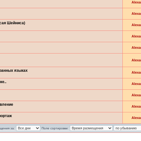
Alexa
Alexa
Исая Шейниса)
Alexa
Alexa
Alexa
Alexa
транных языках
Alexa
ке..
Alexa
Alexa
овление
Alexa
портаж
Alexa
щения за:
Поле сортировки: