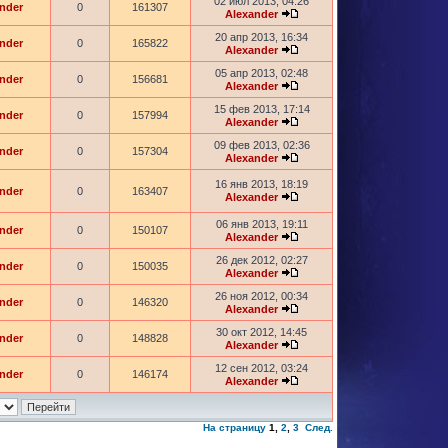
02 июл 2013, 04:26
nder
0
161307
Alexander
20 апр 2013, 16:34
nder
0
165822
Alexander
05 апр 2013, 02:48
nder
0
156681
Alexander
15 фев 2013, 17:14
nder
0
157994
Alexander
09 фев 2013, 02:36
nder
0
157304
Alexander
16 янв 2013, 18:19
nder
0
163407
Alexander
06 янв 2013, 19:11
nder
0
150107
Alexander
26 дек 2012, 02:27
nder
0
150035
Alexander
26 ноя 2012, 00:34
nder
0
146320
Alexander
30 окт 2012, 14:45
nder
0
148828
Alexander
12 сен 2012, 03:24
nder
0
146174
Alexander
На страницу
1
,
2
,
3
След.