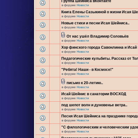
Группа Шейниса вКонтакте
в форуме
Новости
Книга Елены Сазыкиной о жизни Исая Ш
в форуме
Новости
Новые стихи и песни Исая Шейниса..
в форуме
Новости
От нас ушёл Владимир Соловьёв
в форуме
Новости
Хор финского города Савонлинна и Исай
в форуме
Новости
Педагогические кульбиты. Рассказ от Тол
в форуме
Новости
"Ребята! Наши - в Космосе!"
в форуме
Новости
письмо к 20-летию..
в форуме
Новости
Исай Шейнис в санатории ВОСХОД
в форуме
Новости
под шепот волн и дуновенье ветра..
в форуме
Новости
Песня Исая Шейниса на празднике город
в форуме
Новости
"С филологическим и человеческим удо
в форуме
Новости