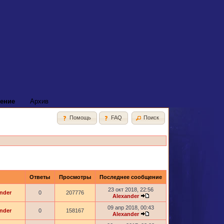
ение
Архив
Помощь
FAQ
Поиск
Ответы
Просмотры
Последнее сообщение
23 окт 2018, 22:56
nder
0
207776
Alexander
09 апр 2018, 00:43
nder
0
158167
Alexander