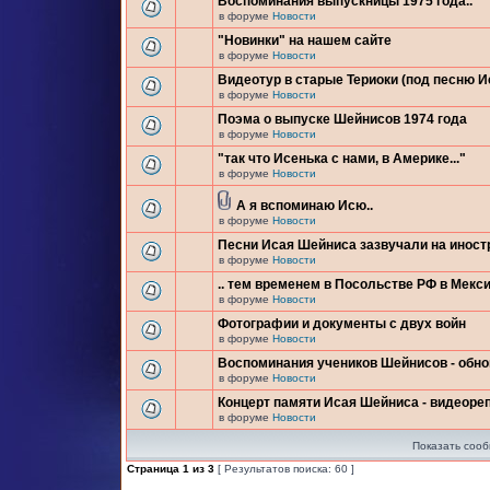
Воспоминания выпускницы 1975 года..
в форуме
Новости
"Новинки" на нашем сайте
в форуме
Новости
Видеотур в старые Териоки (под песню 
в форуме
Новости
Поэма о выпуске Шейнисов 1974 года
в форуме
Новости
"так что Исенька с нами, в Америке..."
в форуме
Новости
А я вспоминаю Исю..
в форуме
Новости
Песни Исая Шейниса зазвучали на инос
в форуме
Новости
.. тем временем в Посольстве РФ в Мекси
в форуме
Новости
Фотографии и документы с двух войн
в форуме
Новости
Воспоминания учеников Шейнисов - обн
в форуме
Новости
Концерт памяти Исая Шейниса - видеоре
в форуме
Новости
Показать сооб
Страница
1
из
3
[ Результатов поиска: 60 ]