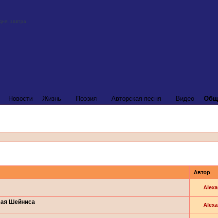
Новости
Жизнь
Поэзия
Авторская песня
Видео
Общ
Автор
Alexa
сая Шейниса
Alexa