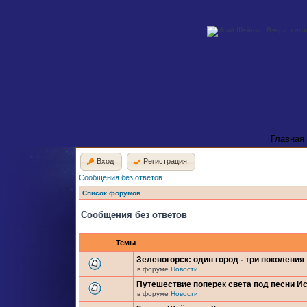
Главная
Вход
Регистрация
Сообщения без ответов
Список форумов
Сообщения без ответов
Темы
Зеленогорск: один город - три поколения
в форуме
Новости
Путешествие поперек света под песни И
в форуме
Новости