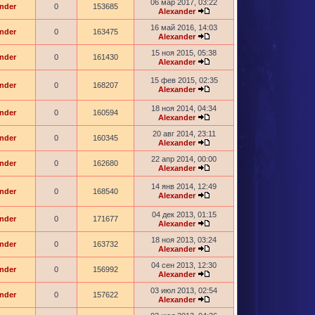
06 мар 2017, 03:22
nder
0
153685
Alexander
16 май 2016, 14:03
nder
0
163475
Alexander
15 ноя 2015, 05:38
nder
0
161430
Alexander
15 фев 2015, 02:35
nder
0
168207
Alexander
18 ноя 2014, 04:34
nder
0
160594
Alexander
20 авг 2014, 23:11
nder
0
160345
Alexander
22 апр 2014, 00:00
nder
0
162680
Alexander
14 янв 2014, 12:49
nder
0
168540
Alexander
04 дек 2013, 01:15
nder
0
171677
Alexander
18 ноя 2013, 03:24
nder
0
163732
Alexander
04 сен 2013, 12:30
nder
0
156992
Alexander
03 июл 2013, 02:54
nder
0
157622
Alexander