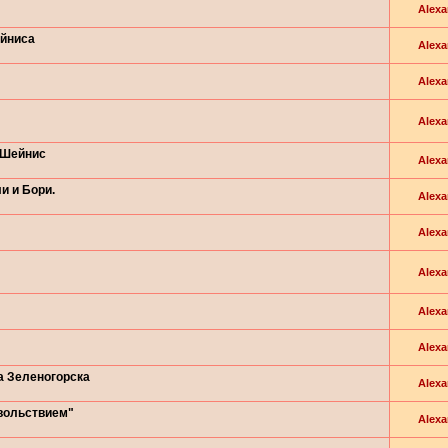
Alexa
ейниса
Alexa
Alexa
Alexa
 Шейнис
Alexa
и и Бори.
Alexa
Alexa
Alexa
Alexa
Alexa
а Зеленогорска
Alexa
вольствием"
Alexa