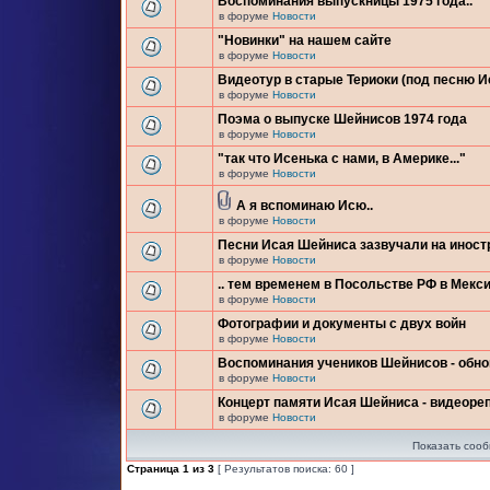
Воспоминания выпускницы 1975 года..
в форуме
Новости
"Новинки" на нашем сайте
в форуме
Новости
Видеотур в старые Териоки (под песню 
в форуме
Новости
Поэма о выпуске Шейнисов 1974 года
в форуме
Новости
"так что Исенька с нами, в Америке..."
в форуме
Новости
А я вспоминаю Исю..
в форуме
Новости
Песни Исая Шейниса зазвучали на инос
в форуме
Новости
.. тем временем в Посольстве РФ в Мекси
в форуме
Новости
Фотографии и документы с двух войн
в форуме
Новости
Воспоминания учеников Шейнисов - обн
в форуме
Новости
Концерт памяти Исая Шейниса - видеоре
в форуме
Новости
Показать сооб
Страница
1
из
3
[ Результатов поиска: 60 ]