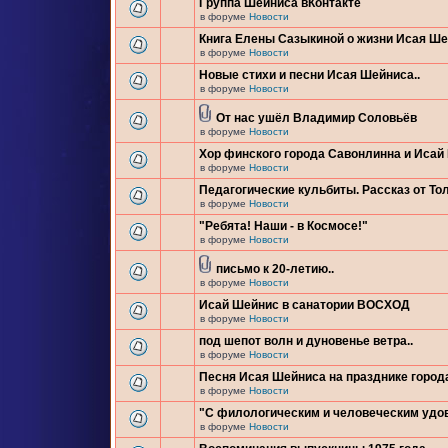
Группа Шейниса вКонтакте
в форуме
Новости
Книга Елены Сазыкиной о жизни Исая Ш
в форуме
Новости
Новые стихи и песни Исая Шейниса..
в форуме
Новости
От нас ушёл Владимир Соловьёв
в форуме
Новости
Хор финского города Савонлинна и Исай
в форуме
Новости
Педагогические кульбиты. Рассказ от Тол
в форуме
Новости
"Ребята! Наши - в Космосе!"
в форуме
Новости
письмо к 20-летию..
в форуме
Новости
Исай Шейнис в санатории ВОСХОД
в форуме
Новости
под шепот волн и дуновенье ветра..
в форуме
Новости
Песня Исая Шейниса на празднике город
в форуме
Новости
"С филологическим и человеческим удо
в форуме
Новости