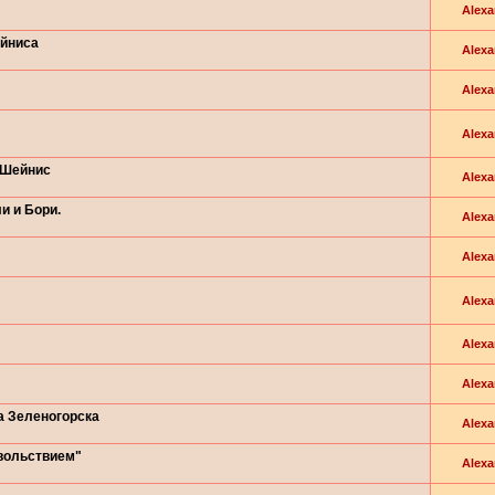
Alexa
ейниса
Alexa
Alexa
Alexa
 Шейнис
Alexa
и и Бори.
Alexa
Alexa
Alexa
Alexa
Alexa
а Зеленогорска
Alexa
вольствием"
Alexa