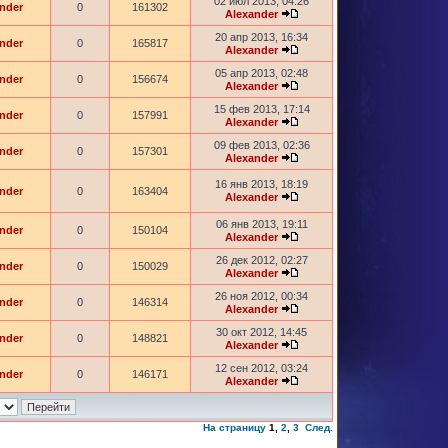
02 июл 2013, 04:26
nder
0
161302
Alexander
20 апр 2013, 16:34
nder
0
165817
Alexander
05 апр 2013, 02:48
nder
0
156674
Alexander
15 фев 2013, 17:14
nder
0
157991
Alexander
09 фев 2013, 02:36
nder
0
157301
Alexander
16 янв 2013, 18:19
nder
0
163404
Alexander
06 янв 2013, 19:11
nder
0
150104
Alexander
26 дек 2012, 02:27
nder
0
150029
Alexander
26 ноя 2012, 00:34
nder
0
146314
Alexander
30 окт 2012, 14:45
nder
0
148821
Alexander
12 сен 2012, 03:24
nder
0
146171
Alexander
На страницу
1
,
2
,
3
След.