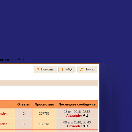
ение
Архив
Помощь
FAQ
Поиск
Ответы
Просмотры
Последнее сообщение
23 окт 2018, 22:56
nder
0
207756
Alexander
09 апр 2018, 00:43
nder
0
158161
Alexander