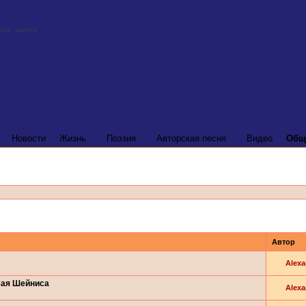
Новости
Жизнь
Поэзия
Авторская песня
Видео
Общ
Автор
Alexa
сая Шейниса
Alexa