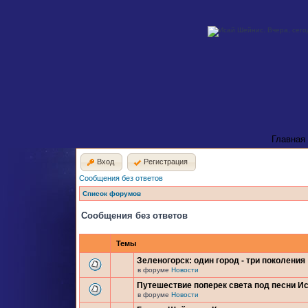
Главная
Вход
Регистрация
Сообщения без ответов
Список форумов
Сообщения без ответов
Темы
Зеленогорск: один город - три поколения
в форуме
Новости
Путешествие поперек света под песни И
в форуме
Новости