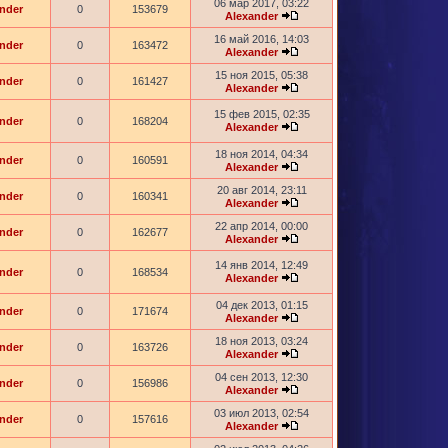
06 мар 2017, 03:22
nder
0
153679
Alexander
16 май 2016, 14:03
nder
0
163472
Alexander
15 ноя 2015, 05:38
nder
0
161427
Alexander
15 фев 2015, 02:35
nder
0
168204
Alexander
18 ноя 2014, 04:34
nder
0
160591
Alexander
20 авг 2014, 23:11
nder
0
160341
Alexander
22 апр 2014, 00:00
nder
0
162677
Alexander
14 янв 2014, 12:49
nder
0
168534
Alexander
04 дек 2013, 01:15
nder
0
171674
Alexander
18 ноя 2013, 03:24
nder
0
163726
Alexander
04 сен 2013, 12:30
nder
0
156986
Alexander
03 июл 2013, 02:54
nder
0
157616
Alexander