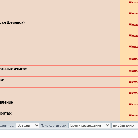
Alexa
Alexa
Исая Шейниса)
Alexa
Alexa
Alexa
Alexa
транных языках
Alexa
ке..
Alexa
Alexa
овление
Alexa
портаж
Alexa
щения за:
Поле сортировки: