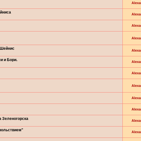
Alexa
ейниса
Alexa
Alexa
Alexa
 Шейнис
Alexa
и и Бори.
Alexa
Alexa
Alexa
Alexa
Alexa
а Зеленогорска
Alexa
вольствием"
Alexa