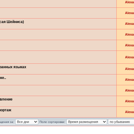
Alexa
Alexa
Исая Шейниса)
Alexa
Alexa
Alexa
Alexa
транных языках
Alexa
ке..
Alexa
Alexa
овление
Alexa
портаж
Alexa
щения за:
Поле сортировки: