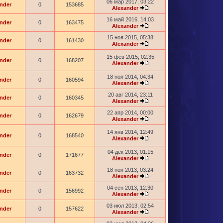
06 мар 2017, 03:22
nder
0
153685
Alexander
16 май 2016, 14:03
nder
0
163475
Alexander
15 ноя 2015, 05:38
nder
0
161430
Alexander
15 фев 2015, 02:35
nder
0
168207
Alexander
18 ноя 2014, 04:34
nder
0
160594
Alexander
20 авг 2014, 23:11
nder
0
160345
Alexander
22 апр 2014, 00:00
nder
0
162679
Alexander
14 янв 2014, 12:49
nder
0
168540
Alexander
04 дек 2013, 01:15
nder
0
171677
Alexander
18 ноя 2013, 03:24
nder
0
163732
Alexander
04 сен 2013, 12:30
nder
0
156992
Alexander
03 июл 2013, 02:54
nder
0
157622
Alexander