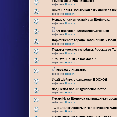
Группа Шейниса вКонтакте
в форуме
Новости
Книга Елены Сазыкиной о жизни Исая Ш
в форуме
Новости
Новые стихи и песни Исая Шейниса..
в форуме
Новости
От нас ушёл Владимир Соловьёв
в форуме
Новости
Хор финского города Савонлинна и Исай
в форуме
Новости
Педагогические кульбиты. Рассказ от Тол
в форуме
Новости
"Ребята! Наши - в Космосе!"
в форуме
Новости
письмо к 20-летию..
в форуме
Новости
Исай Шейнис в санатории ВОСХОД
в форуме
Новости
под шепот волн и дуновенье ветра..
в форуме
Новости
Песня Исая Шейниса на празднике город
в форуме
Новости
"С филологическим и человеческим удо
в форуме
Новости