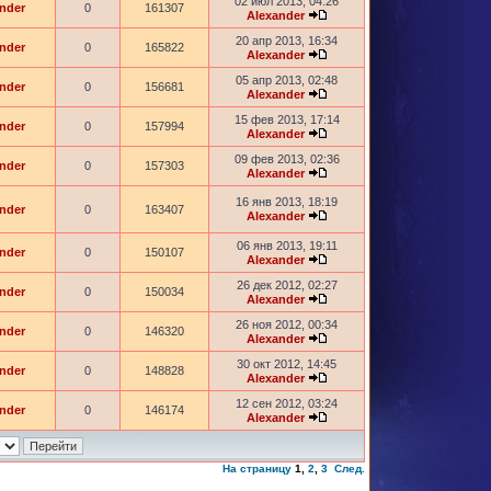
02 июл 2013, 04:26
nder
0
161307
Alexander
20 апр 2013, 16:34
nder
0
165822
Alexander
05 апр 2013, 02:48
nder
0
156681
Alexander
15 фев 2013, 17:14
nder
0
157994
Alexander
09 фев 2013, 02:36
nder
0
157303
Alexander
16 янв 2013, 18:19
nder
0
163407
Alexander
06 янв 2013, 19:11
nder
0
150107
Alexander
26 дек 2012, 02:27
nder
0
150034
Alexander
26 ноя 2012, 00:34
nder
0
146320
Alexander
30 окт 2012, 14:45
nder
0
148828
Alexander
12 сен 2012, 03:24
nder
0
146174
Alexander
На страницу
1
,
2
,
3
След.