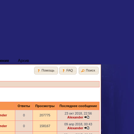
ение
Архив
Помощь
FAQ
Поиск
Ответы
Просмотры
Последнее сообщение
23 окт 2018, 22:56
nder
0
207775
Alexander
09 апр 2018, 00:43
nder
0
158167
Alexander