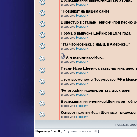
Воспоминания выпускницы 1975 года..
в форуме
Новости
"Новинки" на нашем сайте
в форуме
Новости
Видеотур в старые Териоки (под песню 
в форуме
Новости
Поэма о выпуске Шейнисов 1974 года
в форуме
Новости
"так что Исенька с нами, в Америке..."
в форуме
Новости
А я вспоминаю Исю..
в форуме
Новости
Песни Исая Шейниса зазвучали на инос
в форуме
Новости
.. тем временем в Посольстве РФ в Мекси
в форуме
Новости
Фотографии и документы с двух войн
в форуме
Новости
Воспоминания учеников Шейнисов - обн
в форуме
Новости
Концерт памяти Исая Шейниса - видеоре
в форуме
Новости
Показать сооб
Страница
1
из
3
[ Результатов поиска: 60 ]