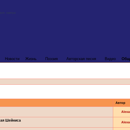
Новости
Жизнь
Поэзия
Авторская песня
Видео
Общ
Автор
Alexa
сая Шейниса
Alexa