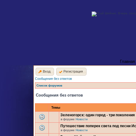
Главная
Вход
Регистрация
Сообщения без ответов
Список форумов
Сообщения без ответов
Темы
Зеленогорск: один город - три поколения
в форуме
Новости
Путешествие поперек света под песни И
в форуме
Новости