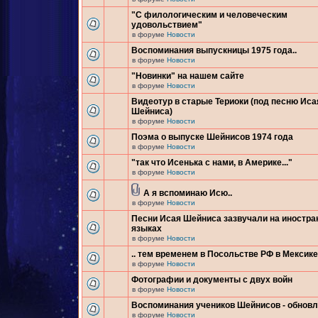
"С филологическим и человеческим
удовольствием"
в форуме
Новости
Воспоминания выпускницы 1975 года..
в форуме
Новости
"Новинки" на нашем сайте
в форуме
Новости
Видеотур в старые Териоки (под песню Иса
Шейниса)
в форуме
Новости
Поэма о выпуске Шейнисов 1974 года
в форуме
Новости
"так что Исенька с нами, в Америке..."
в форуме
Новости
А я вспоминаю Исю..
в форуме
Новости
Песни Исая Шейниса зазвучали на иностр
языках
в форуме
Новости
.. тем временем в Посольстве РФ в Мексике.
в форуме
Новости
Фотографии и документы с двух войн
в форуме
Новости
Воспоминания учеников Шейнисов - обнов
в форуме
Новости