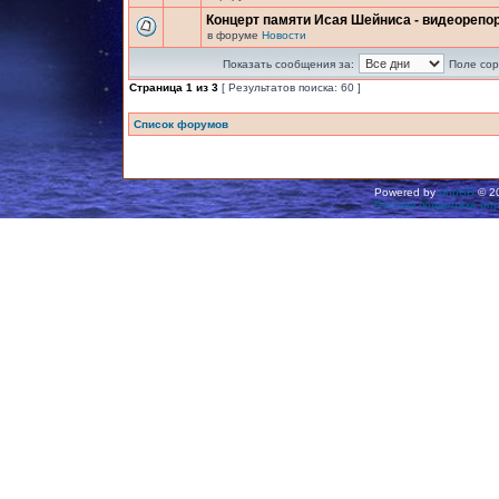
Концерт памяти Исая Шейниса - видеорепо
в форуме
Новости
Показать сообщения за:
Поле сор
Страница
1
из
3
[ Результатов поиска: 60 ]
Список форумов
Powered by
phpBB
© 20
Русская поддержка ph