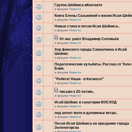
Группа Шейниса вКонтакте
в форуме
Новости
Книга Елены Сазыкиной о жизни Исая Шей
в форуме
Новости
Новые стихи и песни Исая Шейниса..
в форуме
Новости
От нас ушёл Владимир Соловьёв
в форуме
Новости
Хор финского города Савонлинна и Исай
Шейнис
в форуме
Новости
Педагогические кульбиты. Рассказ от Толи 
Бори.
в форуме
Новости
"Ребята! Наши - в Космосе!"
в форуме
Новости
письмо к 20-летию..
в форуме
Новости
Исай Шейнис в санатории ВОСХОД
в форуме
Новости
под шепот волн и дуновенье ветра..
в форуме
Новости
Песня Исая Шейниса на празднике города
Зеленогорска
в форуме
Новости