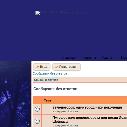
Главная
Новости
Жизнь
По
Вход
Регистрация
Сообщения без ответов
Список форумов
Сообщения без ответов
Темы
Зеленогорск: один город - три поколения
в форуме
Новости
Путешествие поперек света под песни Иса
Шейниса
в форуме
Новости