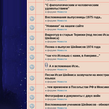
"С филологическим и человеческим
удовольствием"
в форуме
Новости
Воспоминания выпускницы 1975 года..
в форуме
Новости
"Новинки" на нашем сайте
в форуме
Новости
Видеотур в старые Териоки (под песню Иса
Шейниса)
в форуме
Новости
Поэма о выпуске Шейнисов 1974 года
в форуме
Новости
"так что Исенька с нами, в Америке..."
в форуме
Новости
А я вспоминаю Исю..
в форуме
Новости
Песни Исая Шейниса зазвучали на иностр
языках
в форуме
Новости
.. тем временем в Посольстве РФ в Мексике.
в форуме
Новости
Фотографии и документы с двух войн
в форуме
Новости
Воспоминания учеников Шейнисов - обнов
в форуме
Новости