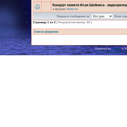
Концерт памяти Исая Шейниса - видеорепо
в форуме
Новости
Показать сообщения за:
Поле сор
Страница
1
из
3
[ Результатов поиска: 60 ]
Список форумов
Powered by
phpBB
© 20
Русская поддержка ph