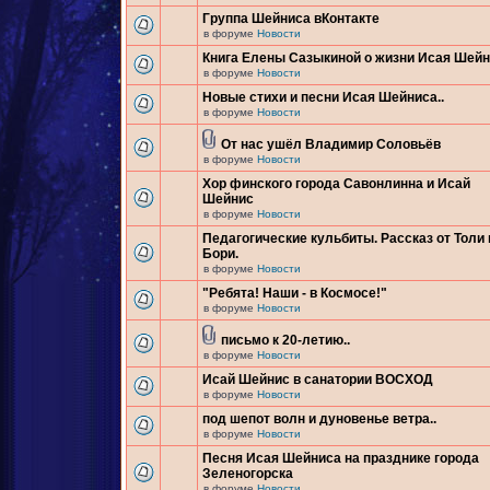
Группа Шейниса вКонтакте
в форуме
Новости
Книга Елены Сазыкиной о жизни Исая Шей
в форуме
Новости
Новые стихи и песни Исая Шейниса..
в форуме
Новости
От нас ушёл Владимир Соловьёв
в форуме
Новости
Хор финского города Савонлинна и Исай
Шейнис
в форуме
Новости
Педагогические кульбиты. Рассказ от Толи 
Бори.
в форуме
Новости
"Ребята! Наши - в Космосе!"
в форуме
Новости
письмо к 20-летию..
в форуме
Новости
Исай Шейнис в санатории ВОСХОД
в форуме
Новости
под шепот волн и дуновенье ветра..
в форуме
Новости
Песня Исая Шейниса на празднике города
Зеленогорска
в форуме
Новости