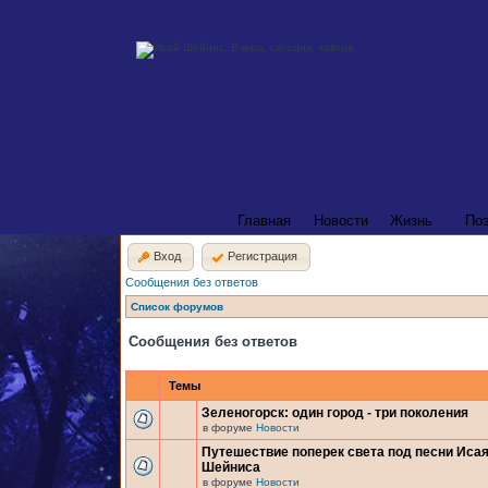
Главная
Новости
Жизнь
По
Вход
Регистрация
Сообщения без ответов
Список форумов
Сообщения без ответов
Темы
Зеленогорск: один город - три поколения
в форуме
Новости
Путешествие поперек света под песни Иса
Шейниса
в форуме
Новости