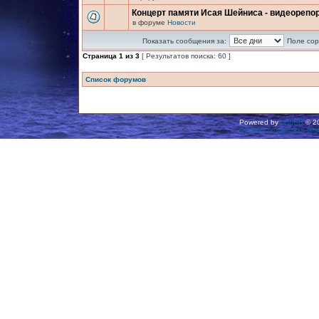
Концерт памяти Исая Шейниса - видеорепо
в форуме
Новости
Показать сообщения за:
Поле сор
Страница
1
из
3
[ Результатов поиска: 60 ]
Список форумов
Powered by
phpBB
© 20
Русская поддержка ph