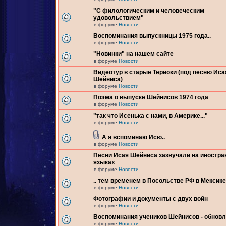
"С филологическим и человеческим
удовольствием"
в форуме
Новости
Воспоминания выпускницы 1975 года..
в форуме
Новости
"Новинки" на нашем сайте
в форуме
Новости
Видеотур в старые Териоки (под песню Иса
Шейниса)
в форуме
Новости
Поэма о выпуске Шейнисов 1974 года
в форуме
Новости
"так что Исенька с нами, в Америке..."
в форуме
Новости
А я вспоминаю Исю..
в форуме
Новости
Песни Исая Шейниса зазвучали на иностр
языках
в форуме
Новости
.. тем временем в Посольстве РФ в Мексике.
в форуме
Новости
Фотографии и документы с двух войн
в форуме
Новости
Воспоминания учеников Шейнисов - обнов
в форуме
Новости