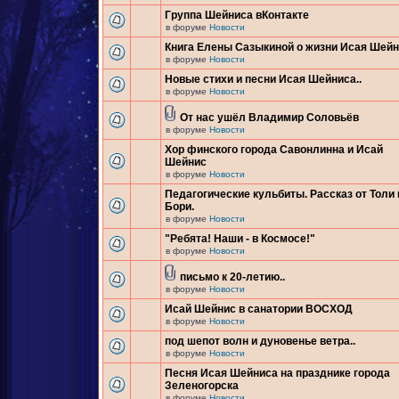
Группа Шейниса вКонтакте
в форуме
Новости
Книга Елены Сазыкиной о жизни Исая Шей
в форуме
Новости
Новые стихи и песни Исая Шейниса..
в форуме
Новости
От нас ушёл Владимир Соловьёв
в форуме
Новости
Хор финского города Савонлинна и Исай
Шейнис
в форуме
Новости
Педагогические кульбиты. Рассказ от Толи 
Бори.
в форуме
Новости
"Ребята! Наши - в Космосе!"
в форуме
Новости
письмо к 20-летию..
в форуме
Новости
Исай Шейнис в санатории ВОСХОД
в форуме
Новости
под шепот волн и дуновенье ветра..
в форуме
Новости
Песня Исая Шейниса на празднике города
Зеленогорска
в форуме
Новости