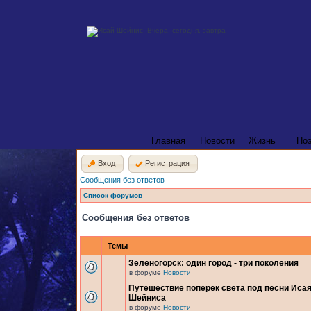
Главная
Новости
Жизнь
По
Вход
Регистрация
Сообщения без ответов
Список форумов
Сообщения без ответов
Темы
Зеленогорск: один город - три поколения
в форуме
Новости
Путешествие поперек света под песни Иса
Шейниса
в форуме
Новости