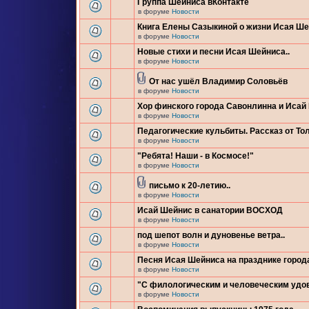
Группа Шейниса вКонтакте
в форуме
Новости
Книга Елены Сазыкиной о жизни Исая Ш
в форуме
Новости
Новые стихи и песни Исая Шейниса..
в форуме
Новости
От нас ушёл Владимир Соловьёв
в форуме
Новости
Хор финского города Савонлинна и Исай
в форуме
Новости
Педагогические кульбиты. Рассказ от Тол
в форуме
Новости
"Ребята! Наши - в Космосе!"
в форуме
Новости
письмо к 20-летию..
в форуме
Новости
Исай Шейнис в санатории ВОСХОД
в форуме
Новости
под шепот волн и дуновенье ветра..
в форуме
Новости
Песня Исая Шейниса на празднике город
в форуме
Новости
"С филологическим и человеческим удо
в форуме
Новости