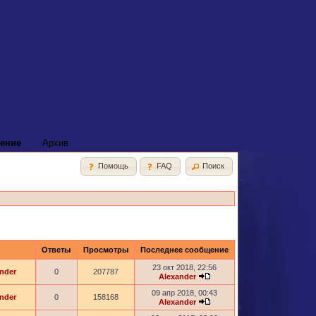
ение
Архив
Помощь
FAQ
Поиск
Ответы
Просмотры
Последнее сообщение
23 окт 2018, 22:56
nder
0
207787
Alexander
09 апр 2018, 00:43
nder
0
158168
Alexander