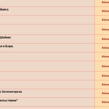
Alexa
ейниса
Alexa
Alexa
Alexa
 Шейнис
Alexa
и и Бори.
Alexa
Alexa
Alexa
Alexa
Alexa
а Зеленогорска
Alexa
вольствием"
Alexa