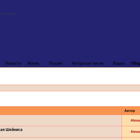
Новости
Жизнь
Поэзия
Авторская песня
Видео
Общ
Автор
Alexa
сая Шейниса
Alexa