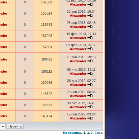
02 июл 2013, 04:26
nder
0
161308
Alexander
20 апр 2013, 16:34
nder
0
165824
Alexander
05 апр 2013, 02:48
nder
0
156683
Alexander
15 фев 2013, 17:14
nder
0
157998
Alexander
09 фев 2013, 02:36
nder
0
157304
Alexander
16 янв 2013, 18:19
nder
0
163411
Alexander
06 янв 2013, 19:11
nder
0
150112
Alexander
26 дек 2012, 02:27
nder
0
150036
Alexander
26 ноя 2012, 00:34
nder
0
146322
Alexander
30 окт 2012, 14:45
nder
0
148833
Alexander
12 сен 2012, 03:24
nder
0
146174
Alexander
На страницу
1
,
2
,
3
След.