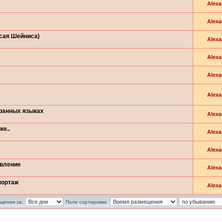
Alexa
Alexa
Исая Шейниса)
Alexa
Alexa
Alexa
Alexa
транных языках
Alexa
ке..
Alexa
Alexa
овление
Alexa
портаж
Alexa
щения за:
Поле сортировки: