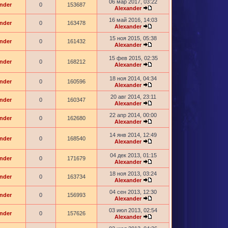
06 мар 2017, 03:22
nder
0
153687
Alexander
16 май 2016, 14:03
nder
0
163478
Alexander
15 ноя 2015, 05:38
nder
0
161432
Alexander
15 фев 2015, 02:35
nder
0
168212
Alexander
18 ноя 2014, 04:34
nder
0
160596
Alexander
20 авг 2014, 23:11
nder
0
160347
Alexander
22 апр 2014, 00:00
nder
0
162680
Alexander
14 янв 2014, 12:49
nder
0
168540
Alexander
04 дек 2013, 01:15
nder
0
171679
Alexander
18 ноя 2013, 03:24
nder
0
163734
Alexander
04 сен 2013, 12:30
nder
0
156993
Alexander
03 июл 2013, 02:54
nder
0
157626
Alexander