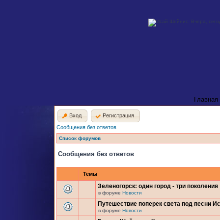
Главная
Вход
Регистрация
Сообщения без ответов
Список форумов
Сообщения без ответов
Темы
Зеленогорск: один город - три поколения
в форуме
Новости
Путешествие поперек света под песни И
в форуме
Новости