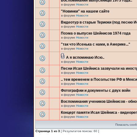
Воспоминания выпускницы 1975 года..
в форуме
Новости
"Новинки" на нашем сайте
в форуме
Новости
Видеотур в старые Териоки (под песню 
в форуме
Новости
Поэма о выпуске Шейнисов 1974 года
в форуме
Новости
"так что Исенька с нами, в Америке..."
в форуме
Новости
А я вспоминаю Исю..
в форуме
Новости
Песни Исая Шейниса зазвучали на инос
в форуме
Новости
.. тем временем в Посольстве РФ в Мекси
в форуме
Новости
Фотографии и документы с двух войн
в форуме
Новости
Воспоминания учеников Шейнисов - обн
в форуме
Новости
Концерт памяти Исая Шейниса - видеоре
в форуме
Новости
Показать сооб
Страница
1
из
3
[ Результатов поиска: 60 ]