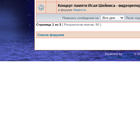
Концерт памяти Исая Шейниса - видеорепо
в форуме
Новости
Показать сообщения за:
Поле сор
Страница
1
из
3
[ Результатов поиска: 60 ]
Список форумов
Powered by
phpBB
© 20
Русская поддержка ph