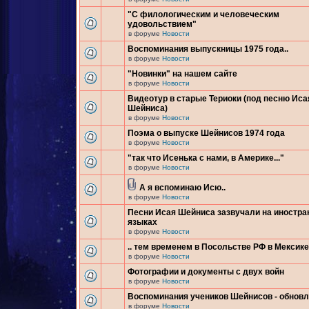
"С филологическим и человеческим
удовольствием"
в форуме
Новости
Воспоминания выпускницы 1975 года..
в форуме
Новости
"Новинки" на нашем сайте
в форуме
Новости
Видеотур в старые Териоки (под песню Иса
Шейниса)
в форуме
Новости
Поэма о выпуске Шейнисов 1974 года
в форуме
Новости
"так что Исенька с нами, в Америке..."
в форуме
Новости
А я вспоминаю Исю..
в форуме
Новости
Песни Исая Шейниса зазвучали на иностр
языках
в форуме
Новости
.. тем временем в Посольстве РФ в Мексике.
в форуме
Новости
Фотографии и документы с двух войн
в форуме
Новости
Воспоминания учеников Шейнисов - обнов
в форуме
Новости