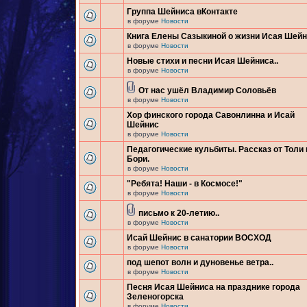
Группа Шейниса вКонтакте
в форуме
Новости
Книга Елены Сазыкиной о жизни Исая Шей
в форуме
Новости
Новые стихи и песни Исая Шейниса..
в форуме
Новости
От нас ушёл Владимир Соловьёв
в форуме
Новости
Хор финского города Савонлинна и Исай
Шейнис
в форуме
Новости
Педагогические кульбиты. Рассказ от Толи 
Бори.
в форуме
Новости
"Ребята! Наши - в Космосе!"
в форуме
Новости
письмо к 20-летию..
в форуме
Новости
Исай Шейнис в санатории ВОСХОД
в форуме
Новости
под шепот волн и дуновенье ветра..
в форуме
Новости
Песня Исая Шейниса на празднике города
Зеленогорска
в форуме
Новости