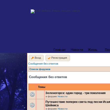
Главная
Новости
Жизнь
По
Вход
Регистрация
Сообщения без ответов
Список форумов
Сообщения без ответов
Темы
Зеленогорск: один город - три поколения
в форуме
Новости
Путешествие поперек света под песни Иса
Шейниса
в форуме
Новости