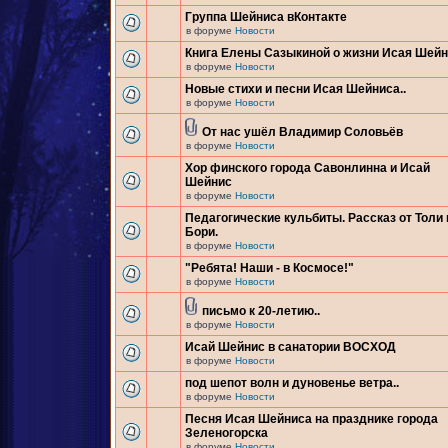
Группа Шейниса вКонтакте
в форуме
Новости
Книга Елены Сазыкиной о жизни Исая Шей
в форуме
Новости
Новые стихи и песни Исая Шейниса..
в форуме
Новости
От нас ушёл Владимир Соловьёв
в форуме
Новости
Хор финского города Савонлинна и Исай
Шейнис
в форуме
Новости
Педагогические кульбиты. Рассказ от Толи 
Бори.
в форуме
Новости
"Ребята! Наши - в Космосе!"
в форуме
Новости
письмо к 20-летию..
в форуме
Новости
Исай Шейнис в санатории ВОСХОД
в форуме
Новости
под шепот волн и дуновенье ветра..
в форуме
Новости
Песня Исая Шейниса на празднике города
Зеленогорска
в форуме
Новости