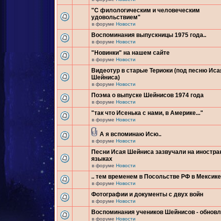
"С филологическим и человеческим
удовольствием"
в форуме
Новости
Воспоминания выпускницы 1975 года..
в форуме
Новости
"Новинки" на нашем сайте
в форуме
Новости
Видеотур в старые Териоки (под песню Иса
Шейниса)
в форуме
Новости
Поэма о выпуске Шейнисов 1974 года
в форуме
Новости
"так что Исенька с нами, в Америке..."
в форуме
Новости
А я вспоминаю Исю..
в форуме
Новости
Песни Исая Шейниса зазвучали на иностр
языках
в форуме
Новости
.. тем временем в Посольстве РФ в Мексике.
в форуме
Новости
Фотографии и документы с двух войн
в форуме
Новости
Воспоминания учеников Шейнисов - обнов
в форуме
Новости