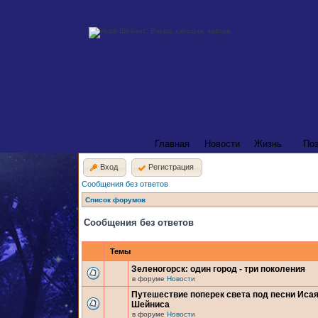
Главная
Новости
Жизнь
По
Вход
Регистрация
Сообщения без ответов
Список форумов
Сообщения без ответов
Темы
Зеленогорск: один город - три поколения
в форуме
Новости
Путешествие поперек света под песни Иса
Шейниса
в форуме
Новости