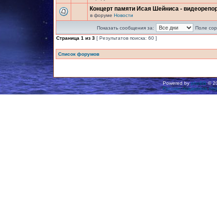
Концерт памяти Исая Шейниса - видеорепо
в форуме
Новости
Показать сообщения за:
Поле сор
Страница
1
из
3
[ Результатов поиска: 60 ]
Список форумов
Powered by
phpBB
© 20
Русская поддержка ph