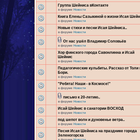
Группа Шейниса вКонтакте
в форуме
Новости
Книга Елены Сазыкиной о жизни Исая Шей
в форуме
Новости
Новые стихи и песни Исая Шейниса..
в форуме
Новости
От нас ушёл Владимир Соловьёв
в форуме
Новости
Хор финского города Савонлинна и Исай
Шейнис
в форуме
Новости
Педагогические кульбиты. Рассказ от Толи 
Бори.
в форуме
Новости
"Ребята! Наши - в Космосе!"
в форуме
Новости
письмо к 20-летию..
в форуме
Новости
Исай Шейнис в санатории ВОСХОД
в форуме
Новости
под шепот волн и дуновенье ветра..
в форуме
Новости
Песня Исая Шейниса на празднике города
Зеленогорска
в форуме
Новости