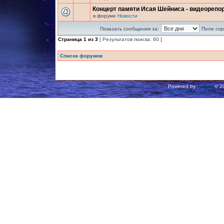
Концерт памяти Исая Шейниса - видеорепо
в форуме
Новости
Показать сообщения за:
Поле сор
Страница
1
из
3
[ Результатов поиска: 60 ]
Список форумов
Powered by
phpBB
© 20
Русская поддержка ph