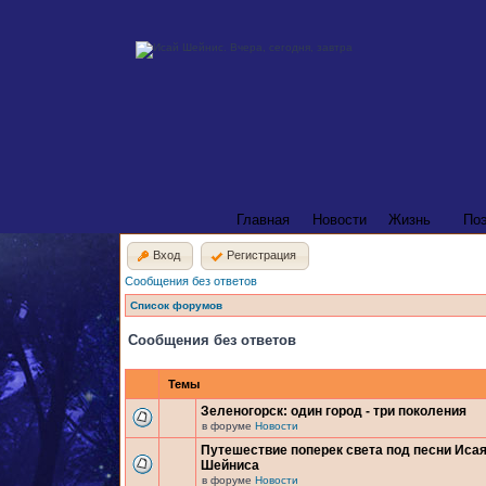
Главная
Новости
Жизнь
По
Вход
Регистрация
Сообщения без ответов
Список форумов
Сообщения без ответов
Темы
Зеленогорск: один город - три поколения
в форуме
Новости
Путешествие поперек света под песни Иса
Шейниса
в форуме
Новости