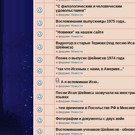
"С филологическим и человеческим
удовольствием"
в форуме
Новости
Воспоминания выпускницы 1975 года..
в форуме
Новости
"Новинки" на нашем сайте
в форуме
Новости
Видеотур в старые Териоки (под песню Иса
Шейниса)
в форуме
Новости
Поэма о выпуске Шейнисов 1974 года
в форуме
Новости
"так что Исенька с нами, в Америке..."
в форуме
Новости
А я вспоминаю Исю..
в форуме
Новости
Песни Исая Шейниса зазвучали на иностр
языках
в форуме
Новости
.. тем временем в Посольстве РФ в Мексике.
в форуме
Новости
Фотографии и документы с двух войн
в форуме
Новости
Воспоминания учеников Шейнисов - обнов
в форуме
Новости