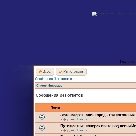
Главная
Вход
Регистрация
Сообщения без ответов
Список форумов
Сообщения без ответов
Темы
Зеленогорск: один город - три поколения
в форуме
Новости
Путешествие поперек света под песни И
в форуме
Новости