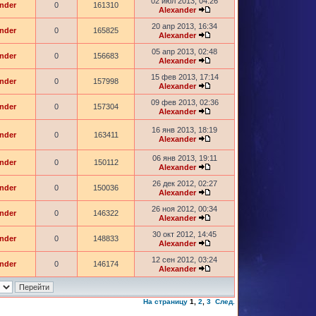
02 июл 2013, 04:26
nder
0
161310
Alexander
20 апр 2013, 16:34
nder
0
165825
Alexander
05 апр 2013, 02:48
nder
0
156683
Alexander
15 фев 2013, 17:14
nder
0
157998
Alexander
09 фев 2013, 02:36
nder
0
157304
Alexander
16 янв 2013, 18:19
nder
0
163411
Alexander
06 янв 2013, 19:11
nder
0
150112
Alexander
26 дек 2012, 02:27
nder
0
150036
Alexander
26 ноя 2012, 00:34
nder
0
146322
Alexander
30 окт 2012, 14:45
nder
0
148833
Alexander
12 сен 2012, 03:24
nder
0
146174
Alexander
На страницу
1
,
2
,
3
След.