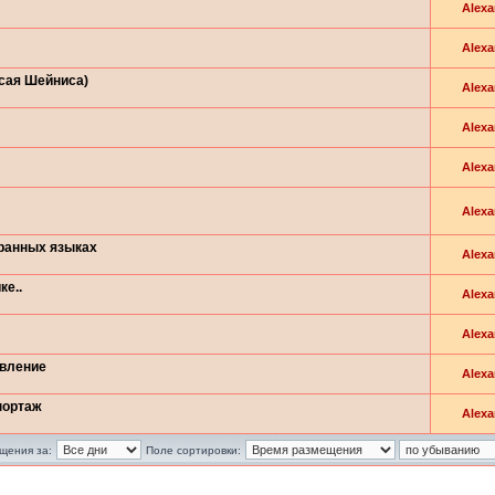
Alexa
Alexa
Исая Шейниса)
Alexa
Alexa
Alexa
Alexa
транных языках
Alexa
ке..
Alexa
Alexa
овление
Alexa
портаж
Alexa
щения за:
Поле сортировки: