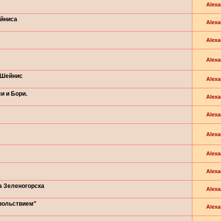
Alexa
ейниса
Alexa
Alexa
Alexa
 Шейнис
Alexa
и и Бори.
Alexa
Alexa
Alexa
Alexa
Alexa
а Зеленогорска
Alexa
вольствием"
Alexa