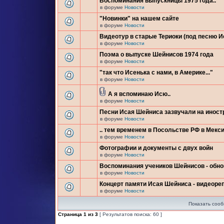
Воспоминания выпускницы 1975 года..
в форуме
Новости
"Новинки" на нашем сайте
в форуме
Новости
Видеотур в старые Териоки (под песню 
в форуме
Новости
Поэма о выпуске Шейнисов 1974 года
в форуме
Новости
"так что Исенька с нами, в Америке..."
в форуме
Новости
А я вспоминаю Исю..
в форуме
Новости
Песни Исая Шейниса зазвучали на инос
в форуме
Новости
.. тем временем в Посольстве РФ в Мекси
в форуме
Новости
Фотографии и документы с двух войн
в форуме
Новости
Воспоминания учеников Шейнисов - обн
в форуме
Новости
Концерт памяти Исая Шейниса - видеоре
в форуме
Новости
Показать сооб
Страница
1
из
3
[ Результатов поиска: 60 ]