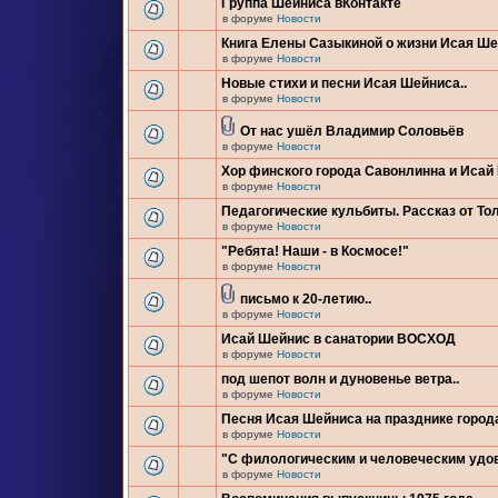
Группа Шейниса вКонтакте
в форуме
Новости
Книга Елены Сазыкиной о жизни Исая Ш
в форуме
Новости
Новые стихи и песни Исая Шейниса..
в форуме
Новости
От нас ушёл Владимир Соловьёв
в форуме
Новости
Хор финского города Савонлинна и Исай
в форуме
Новости
Педагогические кульбиты. Рассказ от Тол
в форуме
Новости
"Ребята! Наши - в Космосе!"
в форуме
Новости
письмо к 20-летию..
в форуме
Новости
Исай Шейнис в санатории ВОСХОД
в форуме
Новости
под шепот волн и дуновенье ветра..
в форуме
Новости
Песня Исая Шейниса на празднике город
в форуме
Новости
"С филологическим и человеческим удо
в форуме
Новости