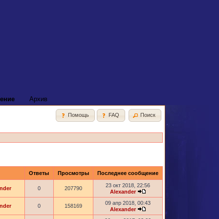
ение
Архив
Помощь
FAQ
Поиск
Ответы
Просмотры
Последнее сообщение
23 окт 2018, 22:56
nder
0
207790
Alexander
09 апр 2018, 00:43
nder
0
158169
Alexander