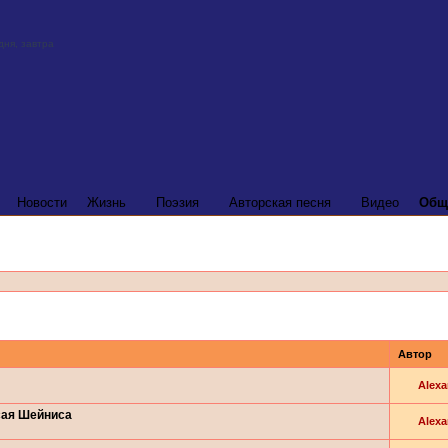
Новости
Жизнь
Поэзия
Авторская песня
Видео
Общ
Автор
Alexa
сая Шейниса
Alexa