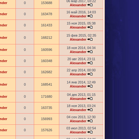
06 мар 2017, 03:22
nder
0
153688
Alexander
16 май 2016, 14:03
nder
0
163478
Alexander
15 ноя 2015, 05:38
nder
0
161433
Alexander
15 фев 2015, 02:35
nder
0
168212
Alexander
18 ноя 2014, 04:34
nder
0
160596
Alexander
20 авг 2014, 23:11
nder
0
160348
Alexander
22 апр 2014, 00:00
nder
0
162682
Alexander
14 янв 2014, 12:49
nder
0
168541
Alexander
04 дек 2013, 01:15
nder
0
171680
Alexander
18 ноя 2013, 03:24
nder
0
163735
Alexander
04 сен 2013, 12:30
nder
0
156993
Alexander
03 июл 2013, 02:54
nder
0
157626
Alexander