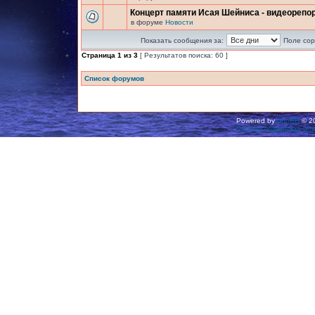
Концерт памяти Исая Шейниса - видеорепо
в форуме
Новости
Показать сообщения за:
Поле сор
Страница
1
из
3
[ Результатов поиска: 60 ]
Список форумов
Powered by
phpBB
© 20
Русская поддержка ph