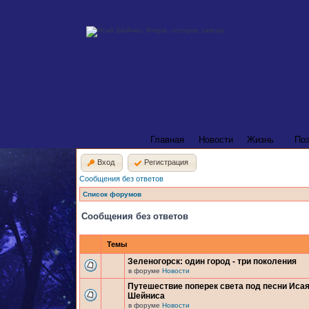
Главная
Новости
Жизнь
По
Вход
Регистрация
Сообщения без ответов
Список форумов
Сообщения без ответов
Темы
Зеленогорск: один город - три поколения
в форуме
Новости
Путешествие поперек света под песни Иса
Шейниса
в форуме
Новости