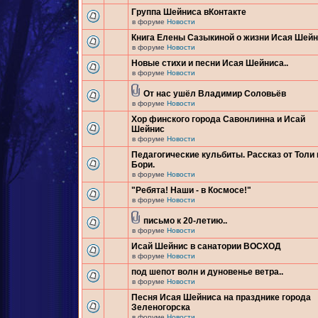
Группа Шейниса вКонтакте
в форуме
Новости
Книга Елены Сазыкиной о жизни Исая Шей
в форуме
Новости
Новые стихи и песни Исая Шейниса..
в форуме
Новости
От нас ушёл Владимир Соловьёв
в форуме
Новости
Хор финского города Савонлинна и Исай
Шейнис
в форуме
Новости
Педагогические кульбиты. Рассказ от Толи 
Бори.
в форуме
Новости
"Ребята! Наши - в Космосе!"
в форуме
Новости
письмо к 20-летию..
в форуме
Новости
Исай Шейнис в санатории ВОСХОД
в форуме
Новости
под шепот волн и дуновенье ветра..
в форуме
Новости
Песня Исая Шейниса на празднике города
Зеленогорска
в форуме
Новости