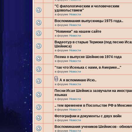
"С филологическим и человеческим
удовольствием"
в форуме
Новости
Воспоминания выпускницы 1975 года..
в форуме
Новости
"Новинки" на нашем сайте
в форуме
Новости
Видеотур в старые Териоки (под песню Иса
Шейниса)
в форуме
Новости
Поэма о выпуске Шейнисов 1974 года
в форуме
Новости
"так что Исенька с нами, в Америке..."
в форуме
Новости
А я вспоминаю Исю..
в форуме
Новости
Песни Исая Шейниса зазвучали на иностр
языках
в форуме
Новости
.. тем временем в Посольстве РФ в Мексике.
в форуме
Новости
Фотографии и документы с двух войн
в форуме
Новости
Воспоминания учеников Шейнисов - обнов
в форуме
Новости