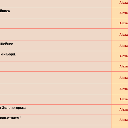
Alexa
ейниса
Alexa
Alexa
Alexa
 Шейнис
Alexa
и и Бори.
Alexa
Alexa
Alexa
Alexa
Alexa
а Зеленогорска
Alexa
вольствием"
Alexa