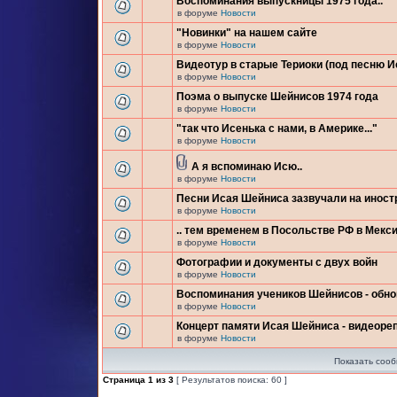
Воспоминания выпускницы 1975 года..
в форуме
Новости
"Новинки" на нашем сайте
в форуме
Новости
Видеотур в старые Териоки (под песню 
в форуме
Новости
Поэма о выпуске Шейнисов 1974 года
в форуме
Новости
"так что Исенька с нами, в Америке..."
в форуме
Новости
А я вспоминаю Исю..
в форуме
Новости
Песни Исая Шейниса зазвучали на инос
в форуме
Новости
.. тем временем в Посольстве РФ в Мекси
в форуме
Новости
Фотографии и документы с двух войн
в форуме
Новости
Воспоминания учеников Шейнисов - обн
в форуме
Новости
Концерт памяти Исая Шейниса - видеоре
в форуме
Новости
Показать сооб
Страница
1
из
3
[ Результатов поиска: 60 ]