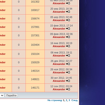
02 июл 2013, 04:26
nder
0
161302
Alexander
20 апр 2013, 16:34
nder
0
165817
Alexander
05 апр 2013, 02:48
nder
0
156674
Alexander
15 фев 2013, 17:14
nder
0
157991
Alexander
09 фев 2013, 02:36
nder
0
157301
Alexander
16 янв 2013, 18:19
nder
0
163404
Alexander
06 янв 2013, 19:11
nder
0
150104
Alexander
26 дек 2012, 02:27
nder
0
150029
Alexander
26 ноя 2012, 00:34
nder
0
146314
Alexander
30 окт 2012, 14:45
nder
0
148821
Alexander
12 сен 2012, 03:24
nder
0
146171
Alexander
На страницу
1
,
2
,
3
След.