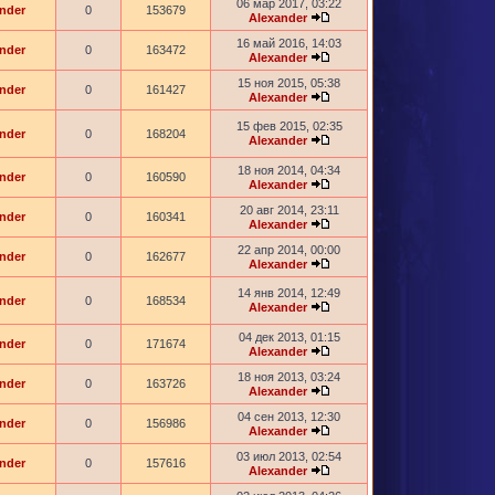
06 мар 2017, 03:22
nder
0
153679
Alexander
16 май 2016, 14:03
nder
0
163472
Alexander
15 ноя 2015, 05:38
nder
0
161427
Alexander
15 фев 2015, 02:35
nder
0
168204
Alexander
18 ноя 2014, 04:34
nder
0
160590
Alexander
20 авг 2014, 23:11
nder
0
160341
Alexander
22 апр 2014, 00:00
nder
0
162677
Alexander
14 янв 2014, 12:49
nder
0
168534
Alexander
04 дек 2013, 01:15
nder
0
171674
Alexander
18 ноя 2013, 03:24
nder
0
163726
Alexander
04 сен 2013, 12:30
nder
0
156986
Alexander
03 июл 2013, 02:54
nder
0
157616
Alexander