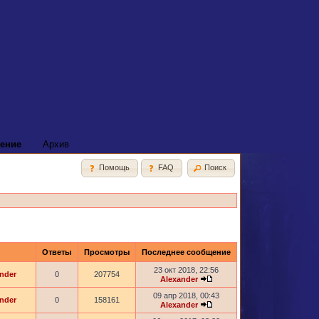
ение
Архив
Помощь
FAQ
Поиск
Ответы
Просмотры
Последнее сообщение
23 окт 2018, 22:56
nder
0
207754
Alexander
09 апр 2018, 00:43
nder
0
158161
Alexander