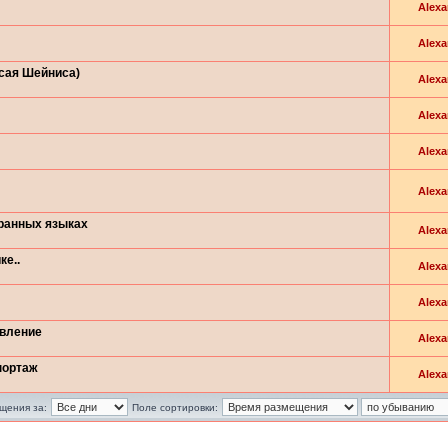
Alexa
Alexa
Исая Шейниса)
Alexa
Alexa
Alexa
Alexa
транных языках
Alexa
ке..
Alexa
Alexa
овление
Alexa
портаж
Alexa
щения за:
Поле сортировки: