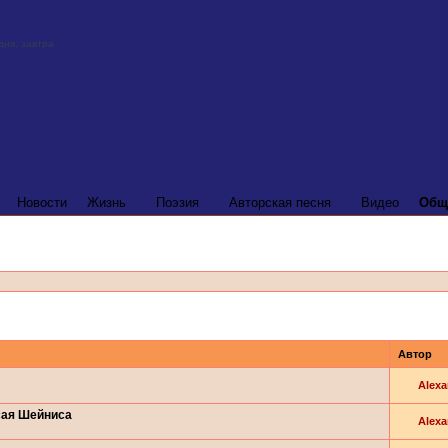
Новости
Жизнь
Поэзия
Авторская песня
Видео
Общ
Автор
Alexa
сая Шейниса
Alexa