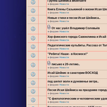
Группа Шейниса вКонтакте
в форуме
Новости
Книга Елены Сазыкиной о жизни Исая Ш
в форуме
Новости
Новые стихи и песни Исая Шейниса..
в форуме
Новости
От нас ушёл Владимир Соловьёв
в форуме
Новости
Хор финского города Савонлинна и Исай
в форуме
Новости
Педагогические кульбиты. Рассказ от Тол
в форуме
Новости
"Ребята! Наши - в Космосе!"
в форуме
Новости
письмо к 20-летию..
в форуме
Новости
Исай Шейнис в санатории ВОСХОД
в форуме
Новости
под шепот волн и дуновенье ветра..
в форуме
Новости
Песня Исая Шейниса на празднике город
в форуме
Новости
"С филологическим и человеческим удо
в форуме
Новости