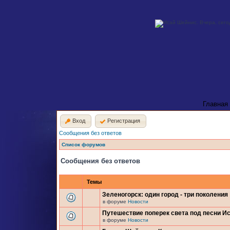
Главная
Вход
Регистрация
Сообщения без ответов
Список форумов
Сообщения без ответов
Темы
Зеленогорск: один город - три поколения
в форуме
Новости
Путешествие поперек света под песни И
в форуме
Новости