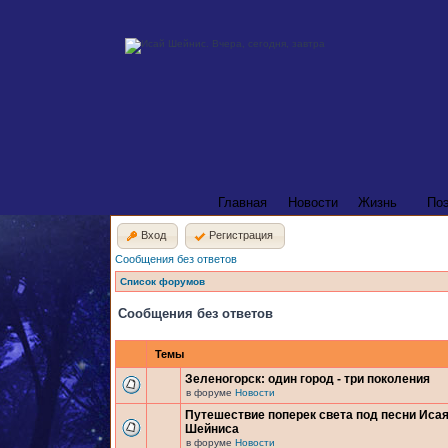
Главная
Новости
Жизнь
По
Вход
Регистрация
Сообщения без ответов
Список форумов
Сообщения без ответов
Темы
Зеленогорск: один город - три поколения
в форуме
Новости
Путешествие поперек света под песни Иса
Шейниса
в форуме
Новости