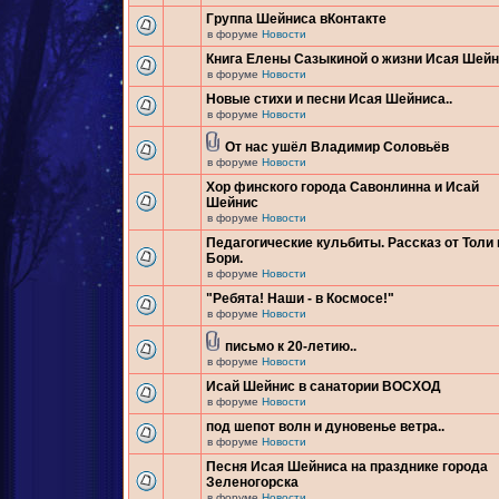
Группа Шейниса вКонтакте
в форуме
Новости
Книга Елены Сазыкиной о жизни Исая Шей
в форуме
Новости
Новые стихи и песни Исая Шейниса..
в форуме
Новости
От нас ушёл Владимир Соловьёв
в форуме
Новости
Хор финского города Савонлинна и Исай
Шейнис
в форуме
Новости
Педагогические кульбиты. Рассказ от Толи 
Бори.
в форуме
Новости
"Ребята! Наши - в Космосе!"
в форуме
Новости
письмо к 20-летию..
в форуме
Новости
Исай Шейнис в санатории ВОСХОД
в форуме
Новости
под шепот волн и дуновенье ветра..
в форуме
Новости
Песня Исая Шейниса на празднике города
Зеленогорска
в форуме
Новости