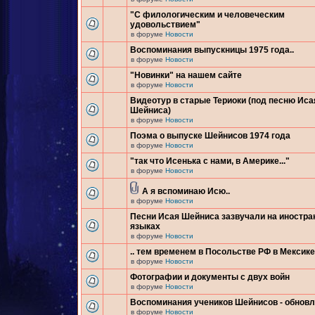
"С филологическим и человеческим
удовольствием"
в форуме
Новости
Воспоминания выпускницы 1975 года..
в форуме
Новости
"Новинки" на нашем сайте
в форуме
Новости
Видеотур в старые Териоки (под песню Иса
Шейниса)
в форуме
Новости
Поэма о выпуске Шейнисов 1974 года
в форуме
Новости
"так что Исенька с нами, в Америке..."
в форуме
Новости
А я вспоминаю Исю..
в форуме
Новости
Песни Исая Шейниса зазвучали на иностр
языках
в форуме
Новости
.. тем временем в Посольстве РФ в Мексике.
в форуме
Новости
Фотографии и документы с двух войн
в форуме
Новости
Воспоминания учеников Шейнисов - обнов
в форуме
Новости