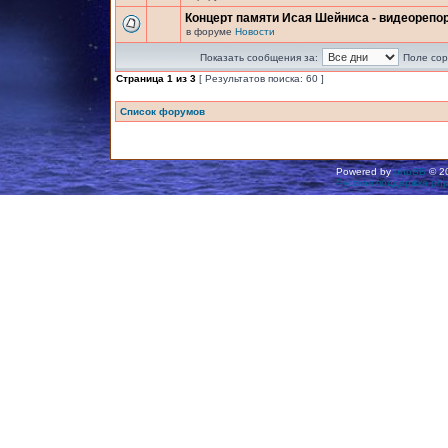
Концерт памяти Исая Шейниса - видеорепо
в форуме
Новости
Показать сообщения за:
Поле сор
Страница
1
из
3
[ Результатов поиска: 60 ]
Список форумов
Powered by
phpBB
© 20
Русская поддержка ph