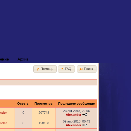
ение
Архив
Помощь
FAQ
Поиск
Ответы
Просмотры
Последнее сообщение
23 окт 2018, 22:56
nder
0
207748
Alexander
09 апр 2018, 00:43
nder
0
158158
Alexander