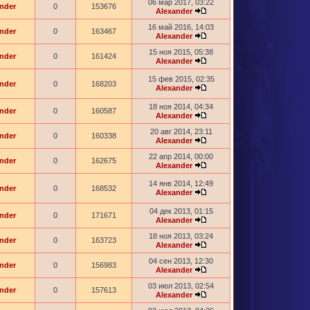
06 мар 2017, 03:22
nder
0
153676
Alexander
16 май 2016, 14:03
nder
0
163467
Alexander
15 ноя 2015, 05:38
nder
0
161424
Alexander
15 фев 2015, 02:35
nder
0
168203
Alexander
18 ноя 2014, 04:34
nder
0
160587
Alexander
20 авг 2014, 23:11
nder
0
160338
Alexander
22 апр 2014, 00:00
nder
0
162675
Alexander
14 янв 2014, 12:49
nder
0
168532
Alexander
04 дек 2013, 01:15
nder
0
171671
Alexander
18 ноя 2013, 03:24
nder
0
163723
Alexander
04 сен 2013, 12:30
nder
0
156983
Alexander
03 июл 2013, 02:54
nder
0
157613
Alexander