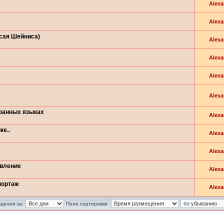
Alexa
Alexa
Исая Шейниса)
Alexa
Alexa
Alexa
Alexa
транных языках
Alexa
ке..
Alexa
Alexa
овление
Alexa
портаж
Alexa
щения за:
Поле сортировки: