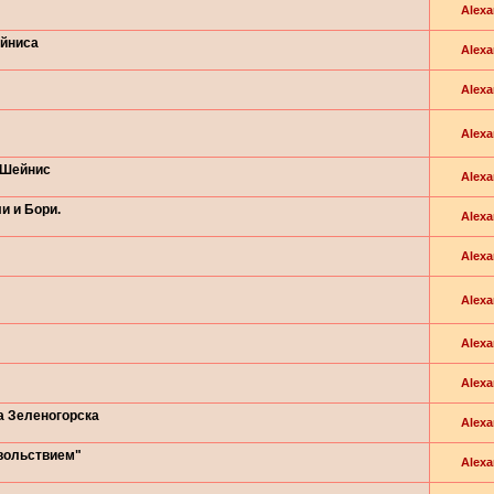
Alexa
ейниса
Alexa
Alexa
Alexa
 Шейнис
Alexa
и и Бори.
Alexa
Alexa
Alexa
Alexa
Alexa
а Зеленогорска
Alexa
вольствием"
Alexa