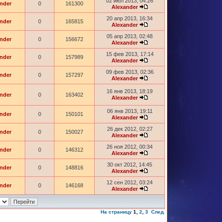
02 июл 2013, 04:26
nder
0
161300
Alexander
20 апр 2013, 16:34
nder
0
165815
Alexander
05 апр 2013, 02:48
nder
0
156672
Alexander
15 фев 2013, 17:14
nder
0
157989
Alexander
09 фев 2013, 02:36
nder
0
157297
Alexander
16 янв 2013, 18:19
nder
0
163402
Alexander
06 янв 2013, 19:11
nder
0
150101
Alexander
26 дек 2012, 02:27
nder
0
150027
Alexander
26 ноя 2012, 00:34
nder
0
146312
Alexander
30 окт 2012, 14:45
nder
0
148816
Alexander
12 сен 2012, 03:24
nder
0
146168
Alexander
На страницу
1
,
2
,
3
След.