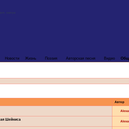
Новости
Жизнь
Поэзия
Авторская песня
Видео
Общ
Автор
Alexa
сая Шейниса
Alexa