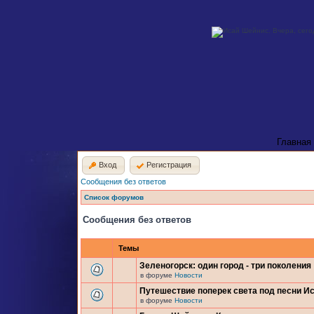
Главная
Вход
Регистрация
Сообщения без ответов
Список форумов
Сообщения без ответов
Темы
Зеленогорск: один город - три поколения
в форуме
Новости
Путешествие поперек света под песни И
в форуме
Новости