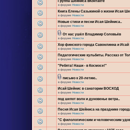
Группа Шейниса вКонтакте
в форуме
Новости
Книга Елены Сазыкиной о жизни Исая Ш
в форуме
Новости
Новые стихи и песни Исая Шейниса..
в форуме
Новости
От нас ушёл Владимир Соловьёв
в форуме
Новости
Хор финского города Савонлинна и Исай
в форуме
Новости
Педагогические кульбиты. Рассказ от Тол
в форуме
Новости
"Ребята! Наши - в Космосе!"
в форуме
Новости
письмо к 20-летию..
в форуме
Новости
Исай Шейнис в санатории ВОСХОД
в форуме
Новости
под шепот волн и дуновенье ветра..
в форуме
Новости
Песня Исая Шейниса на празднике город
в форуме
Новости
"С филологическим и человеческим удо
в форуме
Новости