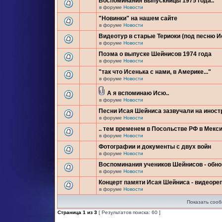
Воспоминания выпускницы 1975 года..
в форуме
Новости
"Новинки" на нашем сайте
в форуме
Новости
Видеотур в старые Териоки (под песню 
в форуме
Новости
Поэма о выпуске Шейнисов 1974 года
в форуме
Новости
"так что Исенька с нами, в Америке..."
в форуме
Новости
А я вспоминаю Исю..
в форуме
Новости
Песни Исая Шейниса зазвучали на инос
в форуме
Новости
.. тем временем в Посольстве РФ в Мекси
в форуме
Новости
Фотографии и документы с двух войн
в форуме
Новости
Воспоминания учеников Шейнисов - обн
в форуме
Новости
Концерт памяти Исая Шейниса - видеоре
в форуме
Новости
Показать сооб
Страница
1
из
3
[ Результатов поиска: 60 ]