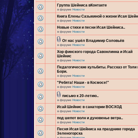
Группа Шейниса вКонтакте
в форуме
Новости
Книга Елены Сазыкиной о жизни Исая Шей
в форуме
Новости
Новые стихи и песни Исая Шейниса..
в форуме
Новости
От нас ушёл Владимир Соловьёв
в форуме
Новости
Хор финского города Савонлинна и Исай
Шейнис
в форуме
Новости
Педагогические кульбиты. Рассказ от Толи 
Бори.
в форуме
Новости
"Ребята! Наши - в Космосе!"
в форуме
Новости
письмо к 20-летию..
в форуме
Новости
Исай Шейнис в санатории ВОСХОД
в форуме
Новости
под шепот волн и дуновенье ветра..
в форуме
Новости
Песня Исая Шейниса на празднике города
Зеленогорска
в форуме
Новости