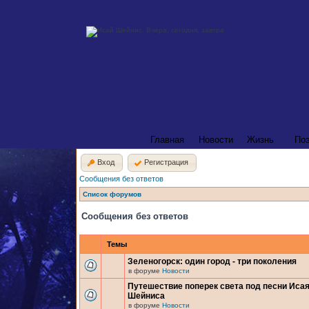
Главная
Новости
Жизнь
По
Вход
Регистрация
Сообщения без ответов
Список форумов
Сообщения без ответов
Темы
Зеленогорск: один город - три поколения
в форуме
Новости
Путешествие поперек света под песни Иса
Шейниса
в форуме
Новости