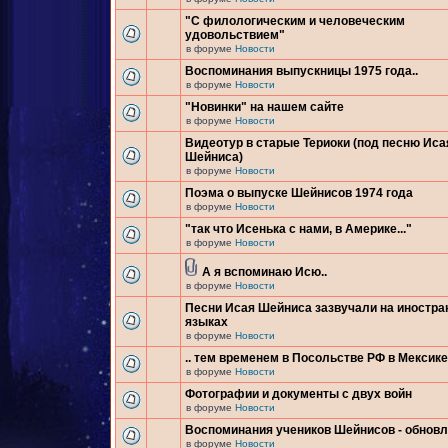
"С филологическим и человеческим
удовольствием"
в форуме
Новости
Воспоминания выпускницы 1975 года..
в форуме
Новости
"Новинки" на нашем сайте
в форуме
Новости
Видеотур в старые Териоки (под песню Иса
Шейниса)
в форуме
Новости
Поэма о выпуске Шейнисов 1974 года
в форуме
Новости
"так что Исенька с нами, в Америке..."
в форуме
Новости
А я вспоминаю Исю..
в форуме
Новости
Песни Исая Шейниса зазвучали на иностр
языках
в форуме
Новости
.. тем временем в Посольстве РФ в Мексике.
в форуме
Новости
Фотографии и документы с двух войн
в форуме
Новости
Воспоминания учеников Шейнисов - обнов
в форуме
Новости