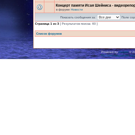
Концерт памяти Исая Шейниса - видеорепо
в форуме
Новости
Показать сообщения за:
Поле сор
Страница
1
из
3
[ Результатов поиска: 60 ]
Список форумов
Powered by
phpBB
© 20
Русская поддержка ph