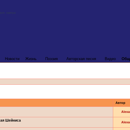
Новости
Жизнь
Поэзия
Авторская песня
Видео
Общ
Автор
Alexa
сая Шейниса
Alexa