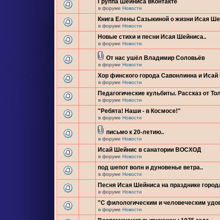
Группа Шейниса вКонтакте
в форуме
Новости
Книга Елены Сазыкиной о жизни Исая Ш
в форуме
Новости
Новые стихи и песни Исая Шейниса..
в форуме
Новости
От нас ушёл Владимир Соловьёв
в форуме
Новости
Хор финского города Савонлинна и Исай
в форуме
Новости
Педагогические кульбиты. Рассказ от Тол
в форуме
Новости
"Ребята! Наши - в Космосе!"
в форуме
Новости
письмо к 20-летию..
в форуме
Новости
Исай Шейнис в санатории ВОСХОД
в форуме
Новости
под шепот волн и дуновенье ветра..
в форуме
Новости
Песня Исая Шейниса на празднике город
в форуме
Новости
"С филологическим и человеческим удо
в форуме
Новости