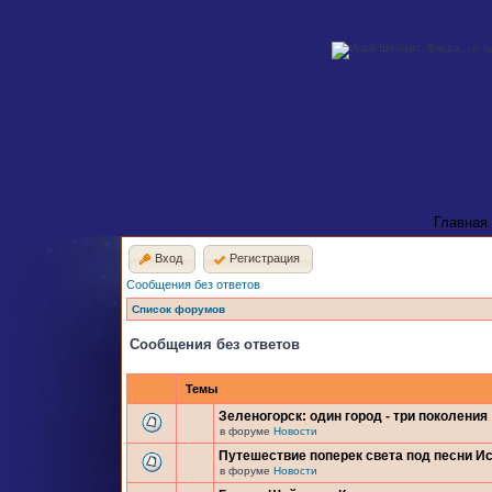
Главная
Вход
Регистрация
Сообщения без ответов
Список форумов
Сообщения без ответов
Темы
Зеленогорск: один город - три поколения
в форуме
Новости
Путешествие поперек света под песни И
в форуме
Новости