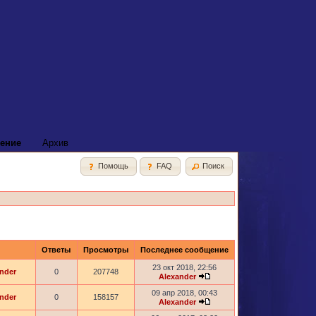
ение
Архив
Помощь
FAQ
Поиск
Ответы
Просмотры
Последнее сообщение
23 окт 2018, 22:56
nder
0
207748
Alexander
09 апр 2018, 00:43
nder
0
158157
Alexander