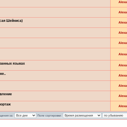
Alexa
Alexa
Исая Шейниса)
Alexa
Alexa
Alexa
Alexa
транных языках
Alexa
ке..
Alexa
Alexa
овление
Alexa
портаж
Alexa
щения за:
Поле сортировки: