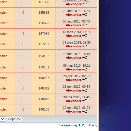
02 июл 2013, 04:26
nder
0
161300
Alexander
20 апр 2013, 16:34
nder
0
165815
Alexander
05 апр 2013, 02:48
nder
0
156672
Alexander
15 фев 2013, 17:14
nder
0
157989
Alexander
09 фев 2013, 02:36
nder
0
157297
Alexander
16 янв 2013, 18:19
nder
0
163402
Alexander
06 янв 2013, 19:11
nder
0
150101
Alexander
26 дек 2012, 02:27
nder
0
150027
Alexander
26 ноя 2012, 00:34
nder
0
146312
Alexander
30 окт 2012, 14:45
nder
0
148816
Alexander
12 сен 2012, 03:24
nder
0
146168
Alexander
На страницу
1
,
2
,
3
След.