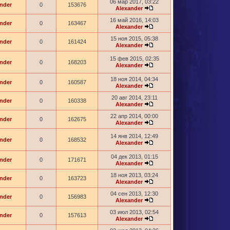
06 мар 2017, 03:22
nder
0
153676
Alexander
16 май 2016, 14:03
nder
0
163467
Alexander
15 ноя 2015, 05:38
nder
0
161424
Alexander
15 фев 2015, 02:35
nder
0
168203
Alexander
18 ноя 2014, 04:34
nder
0
160587
Alexander
20 авг 2014, 23:11
nder
0
160338
Alexander
22 апр 2014, 00:00
nder
0
162675
Alexander
14 янв 2014, 12:49
nder
0
168532
Alexander
04 дек 2013, 01:15
nder
0
171671
Alexander
18 ноя 2013, 03:24
nder
0
163723
Alexander
04 сен 2013, 12:30
nder
0
156983
Alexander
03 июл 2013, 02:54
nder
0
157613
Alexander