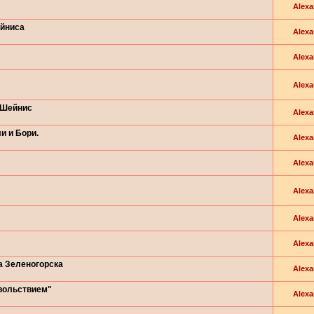
Alexa
ейниса
Alexa
Alexa
Alexa
 Шейнис
Alexa
и и Бори.
Alexa
Alexa
Alexa
Alexa
Alexa
а Зеленогорска
Alexa
вольствием"
Alexa