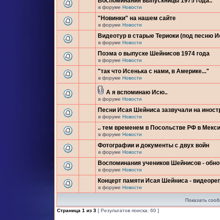
Воспоминания выпускницы 1975 года..
в форуме
Новости
"Новинки" на нашем сайте
в форуме
Новости
Видеотур в старые Териоки (под песню 
в форуме
Новости
Поэма о выпуске Шейнисов 1974 года
в форуме
Новости
"так что Исенька с нами, в Америке..."
в форуме
Новости
А я вспоминаю Исю..
в форуме
Новости
Песни Исая Шейниса зазвучали на инос
в форуме
Новости
.. тем временем в Посольстве РФ в Мекси
в форуме
Новости
Фотографии и документы с двух войн
в форуме
Новости
Воспоминания учеников Шейнисов - обн
в форуме
Новости
Концерт памяти Исая Шейниса - видеоре
в форуме
Новости
Показать сооб
Страница
1
из
3
[ Результатов поиска: 60 ]