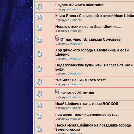
Группа Шейниса вКонтакте
в форуме
Новости
Книга Елены Сазыкиной о жизни Исая Шей
в форуме
Новости
Новые стихи и песни Исая Шейниса..
в форуме
Новости
От нас ушёл Владимир Соловьёв
в форуме
Новости
Хор финского города Савонлинна и Исай
Шейнис
в форуме
Новости
Педагогические кульбиты. Рассказ от Толи 
Бори.
в форуме
Новости
"Ребята! Наши - в Космосе!"
в форуме
Новости
письмо к 20-летию..
в форуме
Новости
Исай Шейнис в санатории ВОСХОД
в форуме
Новости
под шепот волн и дуновенье ветра..
в форуме
Новости
Песня Исая Шейниса на празднике города
Зеленогорска
в форуме
Новости