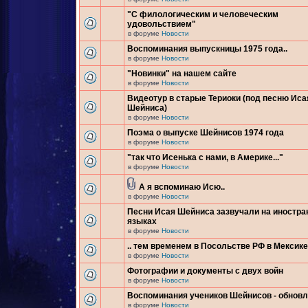
"С филологическим и человеческим
удовольствием"
в форуме
Новости
Воспоминания выпускницы 1975 года..
в форуме
Новости
"Новинки" на нашем сайте
в форуме
Новости
Видеотур в старые Териоки (под песню Иса
Шейниса)
в форуме
Новости
Поэма о выпуске Шейнисов 1974 года
в форуме
Новости
"так что Исенька с нами, в Америке..."
в форуме
Новости
А я вспоминаю Исю..
в форуме
Новости
Песни Исая Шейниса зазвучали на иностр
языках
в форуме
Новости
.. тем временем в Посольстве РФ в Мексике.
в форуме
Новости
Фотографии и документы с двух войн
в форуме
Новости
Воспоминания учеников Шейнисов - обнов
в форуме
Новости