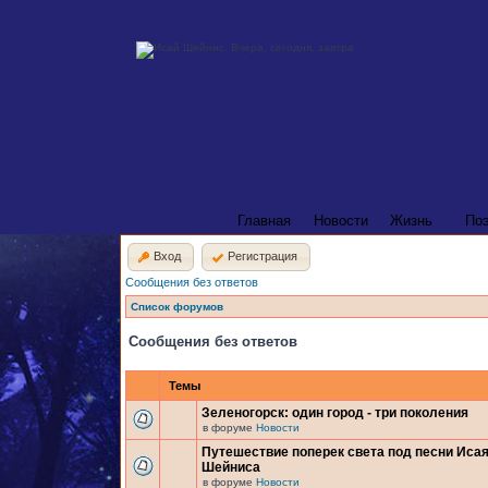
Главная
Новости
Жизнь
По
Вход
Регистрация
Сообщения без ответов
Список форумов
Сообщения без ответов
Темы
Зеленогорск: один город - три поколения
в форуме
Новости
Путешествие поперек света под песни Иса
Шейниса
в форуме
Новости