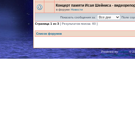
Концерт памяти Исая Шейниса - видеорепо
в форуме
Новости
Показать сообщения за:
Поле сор
Страница
1
из
3
[ Результатов поиска: 60 ]
Список форумов
Powered by
phpBB
© 20
Русская поддержка ph