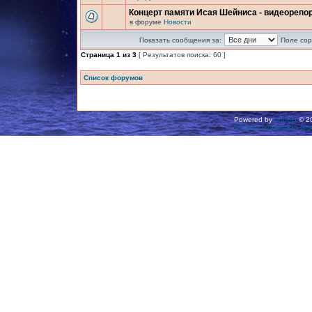
Концерт памяти Исая Шейниса - видеорепо
в форуме
Новости
Показать сообщения за:
Поле сор
Страница
1
из
3
[ Результатов поиска: 60 ]
Список форумов
Powered by
phpBB
© 20
Русская поддержка ph