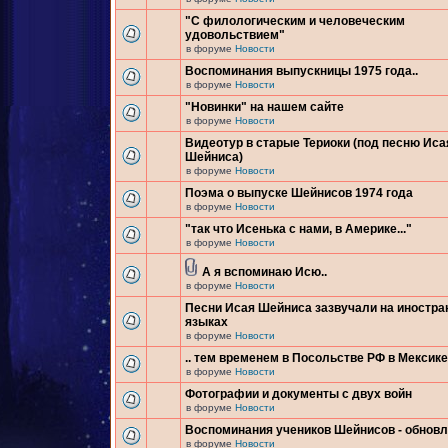
"С филологическим и человеческим
удовольствием"
в форуме
Новости
Воспоминания выпускницы 1975 года..
в форуме
Новости
"Новинки" на нашем сайте
в форуме
Новости
Видеотур в старые Териоки (под песню Иса
Шейниса)
в форуме
Новости
Поэма о выпуске Шейнисов 1974 года
в форуме
Новости
"так что Исенька с нами, в Америке..."
в форуме
Новости
А я вспоминаю Исю..
в форуме
Новости
Песни Исая Шейниса зазвучали на иностр
языках
в форуме
Новости
.. тем временем в Посольстве РФ в Мексике.
в форуме
Новости
Фотографии и документы с двух войн
в форуме
Новости
Воспоминания учеников Шейнисов - обнов
в форуме
Новости