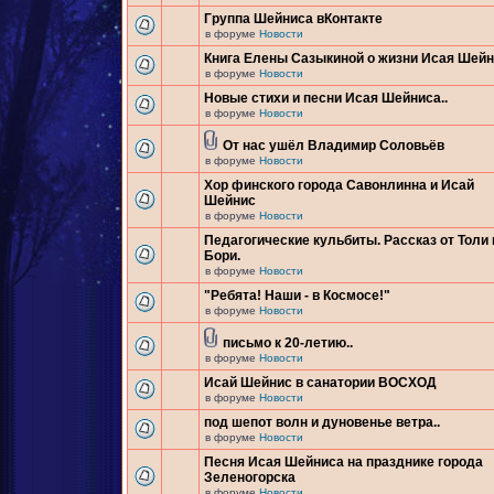
Группа Шейниса вКонтакте
в форуме
Новости
Книга Елены Сазыкиной о жизни Исая Шей
в форуме
Новости
Новые стихи и песни Исая Шейниса..
в форуме
Новости
От нас ушёл Владимир Соловьёв
в форуме
Новости
Хор финского города Савонлинна и Исай
Шейнис
в форуме
Новости
Педагогические кульбиты. Рассказ от Толи 
Бори.
в форуме
Новости
"Ребята! Наши - в Космосе!"
в форуме
Новости
письмо к 20-летию..
в форуме
Новости
Исай Шейнис в санатории ВОСХОД
в форуме
Новости
под шепот волн и дуновенье ветра..
в форуме
Новости
Песня Исая Шейниса на празднике города
Зеленогорска
в форуме
Новости