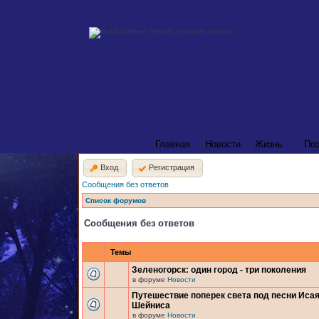
Главная
Новости
Жизнь
По
Вход
Регистрация
Сообщения без ответов
Список форумов
Сообщения без ответов
Темы
Зеленогорск: один город - три поколения
в форуме
Новости
Путешествие поперек света под песни Иса
Шейниса
в форуме
Новости