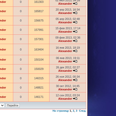
02 июл 2013, 04:26
nder
0
161303
Alexander
20 апр 2013, 16:34
nder
0
165817
Alexander
05 апр 2013, 02:48
nder
0
156675
Alexander
15 фев 2013, 17:14
nder
0
157991
Alexander
09 фев 2013, 02:36
nder
0
157301
Alexander
16 янв 2013, 18:19
nder
0
163404
Alexander
06 янв 2013, 19:11
nder
0
150104
Alexander
26 дек 2012, 02:27
nder
0
150029
Alexander
26 ноя 2012, 00:34
nder
0
146315
Alexander
30 окт 2012, 14:45
nder
0
148821
Alexander
12 сен 2012, 03:24
nder
0
146171
Alexander
На страницу
1
,
2
,
3
След.