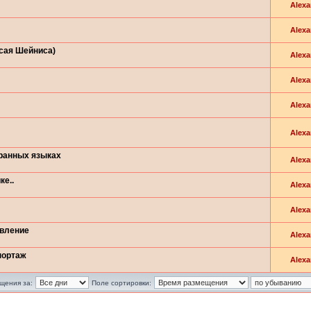
Alexa
Alexa
Исая Шейниса)
Alexa
Alexa
Alexa
Alexa
транных языках
Alexa
ке..
Alexa
Alexa
овление
Alexa
портаж
Alexa
щения за:
Поле сортировки: