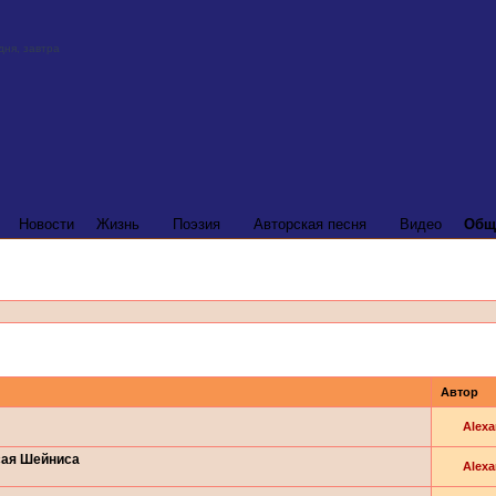
Новости
Жизнь
Поэзия
Авторская песня
Видео
Общ
Автор
Alexa
сая Шейниса
Alexa