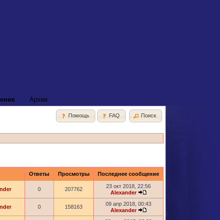
ение
Архив
Помощь
FAQ
Поиск
Ответы
Просмотры
Последнее сообщение
23 окт 2018, 22:56
nder
0
207762
Alexander
09 апр 2018, 00:43
nder
0
158163
Alexander