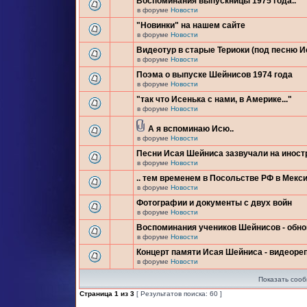
Воспоминания выпускницы 1975 года..
в форуме
Новости
"Новинки" на нашем сайте
в форуме
Новости
Видеотур в старые Териоки (под песню 
в форуме
Новости
Поэма о выпуске Шейнисов 1974 года
в форуме
Новости
"так что Исенька с нами, в Америке..."
в форуме
Новости
А я вспоминаю Исю..
в форуме
Новости
Песни Исая Шейниса зазвучали на инос
в форуме
Новости
.. тем временем в Посольстве РФ в Мекси
в форуме
Новости
Фотографии и документы с двух войн
в форуме
Новости
Воспоминания учеников Шейнисов - обн
в форуме
Новости
Концерт памяти Исая Шейниса - видеоре
в форуме
Новости
Показать сооб
Страница
1
из
3
[ Результатов поиска: 60 ]