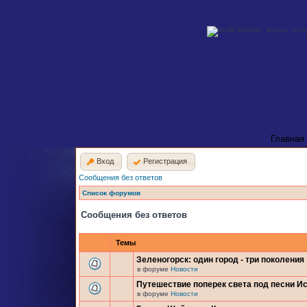
Главная
Вход
Регистрация
Сообщения без ответов
Список форумов
Сообщения без ответов
Темы
Зеленогорск: один город - три поколения
в форуме
Новости
Путешествие поперек света под песни И
в форуме
Новости