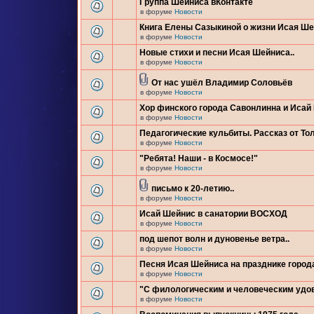
Группа Шейниса вКонтакте
в форуме
Новости
Книга Елены Сазыкиной о жизни Исая Ш
в форуме
Новости
Новые стихи и песни Исая Шейниса..
в форуме
Новости
От нас ушёл Владимир Соловьёв
в форуме
Новости
Хор финского города Савонлинна и Исай
в форуме
Новости
Педагогические кульбиты. Рассказ от Тол
в форуме
Новости
"Ребята! Наши - в Космосе!"
в форуме
Новости
письмо к 20-летию..
в форуме
Новости
Исай Шейнис в санатории ВОСХОД
в форуме
Новости
под шепот волн и дуновенье ветра..
в форуме
Новости
Песня Исая Шейниса на празднике город
в форуме
Новости
"С филологическим и человеческим удо
в форуме
Новости