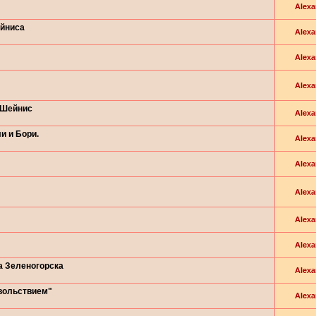
Alexa
ейниса
Alexa
Alexa
Alexa
 Шейнис
Alexa
и и Бори.
Alexa
Alexa
Alexa
Alexa
Alexa
а Зеленогорска
Alexa
вольствием"
Alexa