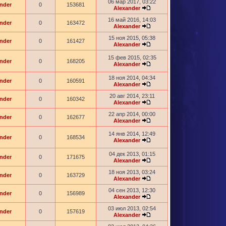
06 мар 2017, 03:22
nder
0
153681
Alexander
16 май 2016, 14:03
nder
0
163472
Alexander
15 ноя 2015, 05:38
nder
0
161427
Alexander
15 фев 2015, 02:35
nder
0
168205
Alexander
18 ноя 2014, 04:34
nder
0
160591
Alexander
20 авг 2014, 23:11
nder
0
160342
Alexander
22 апр 2014, 00:00
nder
0
162677
Alexander
14 янв 2014, 12:49
nder
0
168534
Alexander
04 дек 2013, 01:15
nder
0
171675
Alexander
18 ноя 2013, 03:24
nder
0
163729
Alexander
04 сен 2013, 12:30
nder
0
156989
Alexander
03 июл 2013, 02:54
nder
0
157619
Alexander