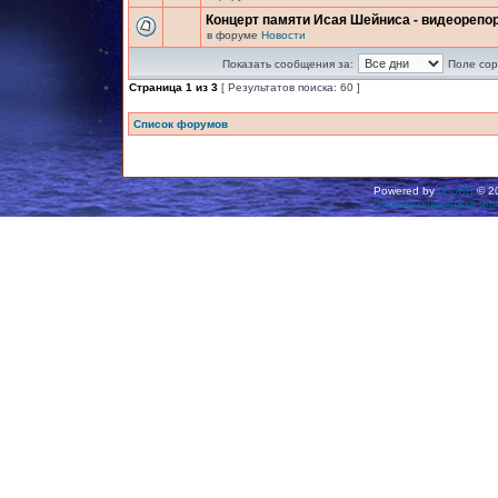
Концерт памяти Исая Шейниса - видеорепо
в форуме
Новости
Показать сообщения за:
Поле сор
Страница
1
из
3
[ Результатов поиска: 60 ]
Список форумов
Powered by
phpBB
© 20
Русская поддержка ph