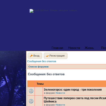
Главная
Новости
Жизнь
По
Вход
Регистрация
Сообщения без ответов
Список форумов
Сообщения без ответов
Темы
Зеленогорск: один город - три поколения
в форуме
Новости
Путешествие поперек света под песни Иса
Шейниса
в форуме
Новости