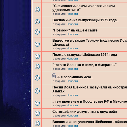
"С филологическим и человеческим
удовольствием"
в форуме
Новости
Воспоминания выпускницы 1975 года..
в форуме
Новости
"Новинки" на нашем сайте
в форуме
Новости
Видеотур в старые Териоки (под песню Иса
Шейниса)
в форуме
Новости
Поэма о выпуске Шейнисов 1974 года
в форуме
Новости
"так что Исенька с нами, в Америке..."
в форуме
Новости
А я вспоминаю Исю..
в форуме
Новости
Песни Исая Шейниса зазвучали на иностр
языках
в форуме
Новости
.. тем временем в Посольстве РФ в Мексике.
в форуме
Новости
Фотографии и документы с двух войн
в форуме
Новости
Воспоминания учеников Шейнисов - обнов
в форуме
Новости