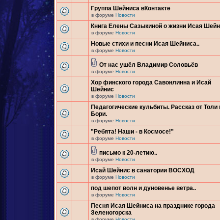
Группа Шейниса вКонтакте
в форуме
Новости
Книга Елены Сазыкиной о жизни Исая Шей
в форуме
Новости
Новые стихи и песни Исая Шейниса..
в форуме
Новости
От нас ушёл Владимир Соловьёв
в форуме
Новости
Хор финского города Савонлинна и Исай
Шейнис
в форуме
Новости
Педагогические кульбиты. Рассказ от Толи 
Бори.
в форуме
Новости
"Ребята! Наши - в Космосе!"
в форуме
Новости
письмо к 20-летию..
в форуме
Новости
Исай Шейнис в санатории ВОСХОД
в форуме
Новости
под шепот волн и дуновенье ветра..
в форуме
Новости
Песня Исая Шейниса на празднике города
Зеленогорска
в форуме
Новости