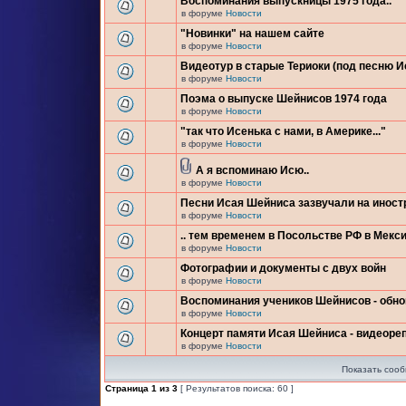
Воспоминания выпускницы 1975 года..
в форуме
Новости
"Новинки" на нашем сайте
в форуме
Новости
Видеотур в старые Териоки (под песню 
в форуме
Новости
Поэма о выпуске Шейнисов 1974 года
в форуме
Новости
"так что Исенька с нами, в Америке..."
в форуме
Новости
А я вспоминаю Исю..
в форуме
Новости
Песни Исая Шейниса зазвучали на инос
в форуме
Новости
.. тем временем в Посольстве РФ в Мекси
в форуме
Новости
Фотографии и документы с двух войн
в форуме
Новости
Воспоминания учеников Шейнисов - обн
в форуме
Новости
Концерт памяти Исая Шейниса - видеоре
в форуме
Новости
Показать сооб
Страница
1
из
3
[ Результатов поиска: 60 ]