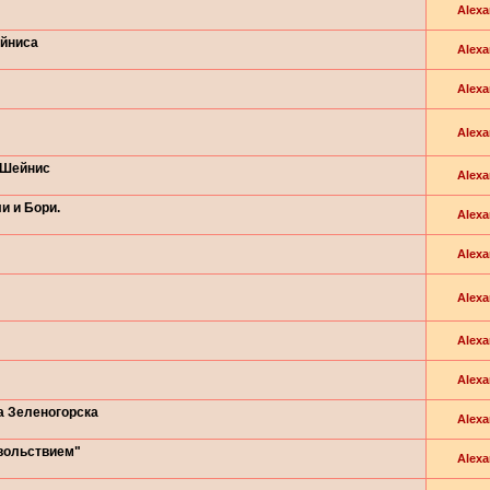
Alexa
ейниса
Alexa
Alexa
Alexa
 Шейнис
Alexa
и и Бори.
Alexa
Alexa
Alexa
Alexa
Alexa
а Зеленогорска
Alexa
вольствием"
Alexa