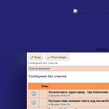
Главная
Вход
Регистрация
Сообщения без ответов
Список форумов
Сообщения без ответов
Темы
Зеленогорск: один город - три поколения
в форуме
Новости
Путешествие поперек света под песни И
в форуме
Новости