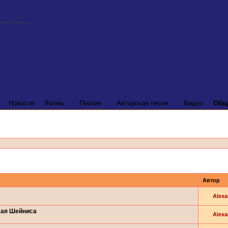
Новости
Жизнь
Поэзия
Авторская песня
Видео
Общ
Автор
Alexa
сая Шейниса
Alexa