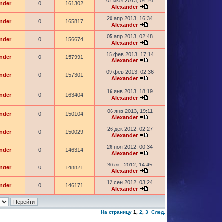
02 июл 2013, 04:26
nder
0
161302
Alexander
20 апр 2013, 16:34
nder
0
165817
Alexander
05 апр 2013, 02:48
nder
0
156674
Alexander
15 фев 2013, 17:14
nder
0
157991
Alexander
09 фев 2013, 02:36
nder
0
157301
Alexander
16 янв 2013, 18:19
nder
0
163404
Alexander
06 янв 2013, 19:11
nder
0
150104
Alexander
26 дек 2012, 02:27
nder
0
150029
Alexander
26 ноя 2012, 00:34
nder
0
146314
Alexander
30 окт 2012, 14:45
nder
0
148821
Alexander
12 сен 2012, 03:24
nder
0
146171
Alexander
На страницу
1
,
2
,
3
След.