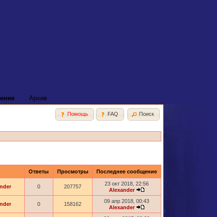
ение
Архив
Помощь
FAQ
Поиск
Ответы
Просмотры
Последнее сообщение
23 окт 2018, 22:56
nder
0
207757
Alexander
09 апр 2018, 00:43
nder
0
158162
Alexander