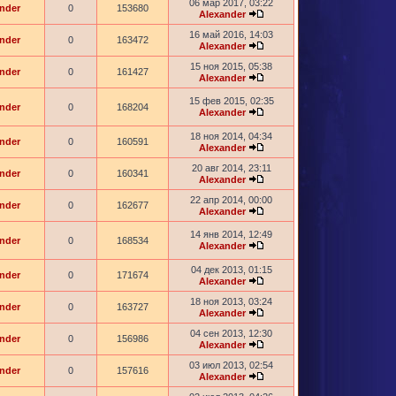
06 мар 2017, 03:22
nder
0
153680
Alexander
16 май 2016, 14:03
nder
0
163472
Alexander
15 ноя 2015, 05:38
nder
0
161427
Alexander
15 фев 2015, 02:35
nder
0
168204
Alexander
18 ноя 2014, 04:34
nder
0
160591
Alexander
20 авг 2014, 23:11
nder
0
160341
Alexander
22 апр 2014, 00:00
nder
0
162677
Alexander
14 янв 2014, 12:49
nder
0
168534
Alexander
04 дек 2013, 01:15
nder
0
171674
Alexander
18 ноя 2013, 03:24
nder
0
163727
Alexander
04 сен 2013, 12:30
nder
0
156986
Alexander
03 июл 2013, 02:54
nder
0
157616
Alexander