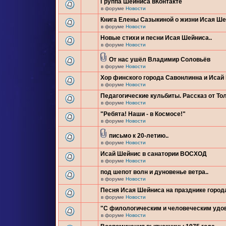
Группа Шейниса вКонтакте
в форуме
Новости
Книга Елены Сазыкиной о жизни Исая Ш
в форуме
Новости
Новые стихи и песни Исая Шейниса..
в форуме
Новости
От нас ушёл Владимир Соловьёв
в форуме
Новости
Хор финского города Савонлинна и Исай
в форуме
Новости
Педагогические кульбиты. Рассказ от Тол
в форуме
Новости
"Ребята! Наши - в Космосе!"
в форуме
Новости
письмо к 20-летию..
в форуме
Новости
Исай Шейнис в санатории ВОСХОД
в форуме
Новости
под шепот волн и дуновенье ветра..
в форуме
Новости
Песня Исая Шейниса на празднике город
в форуме
Новости
"С филологическим и человеческим удо
в форуме
Новости