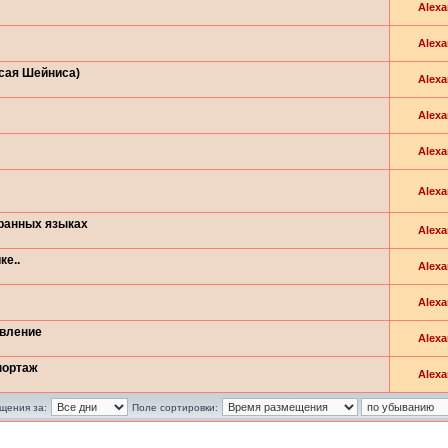
Alexa
Alexa
Исая Шейниса)
Alexa
Alexa
Alexa
Alexa
транных языках
Alexa
ке..
Alexa
Alexa
овление
Alexa
портаж
Alexa
щения за:
Поле сортировки: