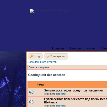
Главная
Новости
Жизнь
По
Вход
Регистрация
Сообщения без ответов
Список форумов
Сообщения без ответов
Темы
Зеленогорск: один город - три поколения
в форуме
Новости
Путешествие поперек света под песни Иса
Шейниса
в форуме
Новости