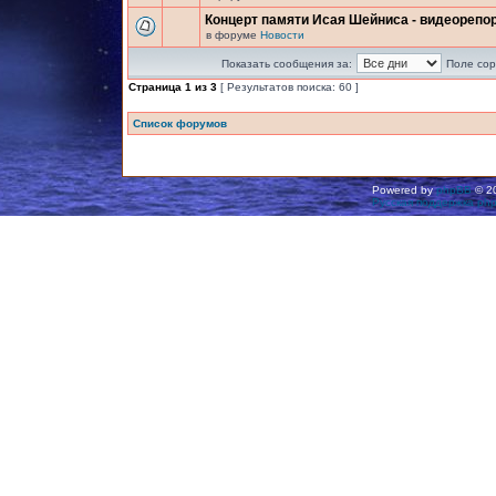
Концерт памяти Исая Шейниса - видеорепо
в форуме
Новости
Показать сообщения за:
Поле сор
Страница
1
из
3
[ Результатов поиска: 60 ]
Список форумов
Powered by
phpBB
© 20
Русская поддержка ph