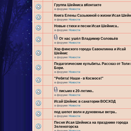
Группа Шейниса вКонтакте
в форуме
Новости
Книга Елены Сазыкиной о жизни Исая Шей
в форуме
Новости
Новые стихи и песни Исая Шейниса..
в форуме
Новости
От нас ушёл Владимир Соловьёв
в форуме
Новости
Хор финского города Савонлинна и Исай
Шейнис
в форуме
Новости
Педагогические кульбиты. Рассказ от Толи 
Бори.
в форуме
Новости
"Ребята! Наши - в Космосе!"
в форуме
Новости
письмо к 20-летию..
в форуме
Новости
Исай Шейнис в санатории ВОСХОД
в форуме
Новости
под шепот волн и дуновенье ветра..
в форуме
Новости
Песня Исая Шейниса на празднике города
Зеленогорска
в форуме
Новости