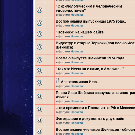
"С филологическим и человеческим
удовольствием"
в форуме
Новости
Воспоминания выпускницы 1975 года..
в форуме
Новости
"Новинки" на нашем сайте
в форуме
Новости
Видеотур в старые Териоки (под песню Иса
Шейниса)
в форуме
Новости
Поэма о выпуске Шейнисов 1974 года
в форуме
Новости
"так что Исенька с нами, в Америке..."
в форуме
Новости
А я вспоминаю Исю..
в форуме
Новости
Песни Исая Шейниса зазвучали на иностр
языках
в форуме
Новости
.. тем временем в Посольстве РФ в Мексике.
в форуме
Новости
Фотографии и документы с двух войн
в форуме
Новости
Воспоминания учеников Шейнисов - обнов
в форуме
Новости